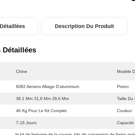
Détaillées
Description Du Produit
 Détaillées
Chine
Modèle D
6082 Aériens Alliage D'aluminium
Piston:
38.1 Mm 31,8 Mm 28,6 Mm
Taille Du
46 Kg Pour Le Kit Complet
Couleur:
7-15 Jours
Capacité
le kit de freinage de la course
, 
kits de conversion de freins gr