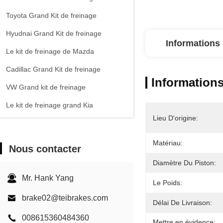
Toyota Grand Kit de freinage
Hyudnai Grand Kit de freinage
Informations 
Le kit de freinage de Mazda
Cadillac Grand Kit de freinage
Informations
VW Grand kit de freinage
Le kit de freinage grand Kia
Lieu D'origine:
Chevrolet Grand Kit de freinage
Autres voitures
Matériau:
Nous contacter
Étririer de frein EPB
Diamètre Du Piston:
Kit de freinage en carbone céramique
Mr. Hank Yang
Le Poids:
brake02@teibrakes.com
Délai De Livraison:
008615360484360
Mettre en évidence: