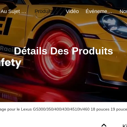
Au Sujet De Nous
Produits
Vidéo
Événements
Détails Des Produits
inage pour le Lexus GS300/350/400/430/4510h/460 18 pouces 19 pouc
K