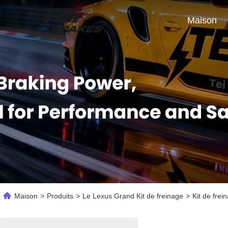
Maison
Maison
>
Produits
>
Le Lexus Grand Kit de freinage
>
Kit de fre