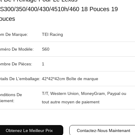
S300/350/400/430/4510h/460 18 Pouces 19
ouces
m De Marque:
TEI Racing
méro De Modèle:
S60
mbre De Pièces:
1
tails De L'emballage:
42*42*42cm Boîte de marque
T/T, Western Union, MoneyGram, Paypal ou
nditions De
iement:
tout autre moyen de paiement
Obtenez Le Meilleur Prix
Contactez-Nous Maintenant