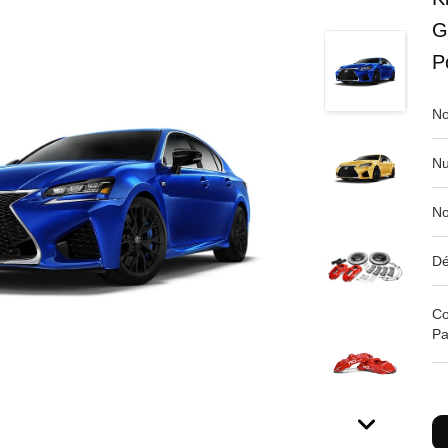
G
P
No
Nu
No
Dé
Co
Pa