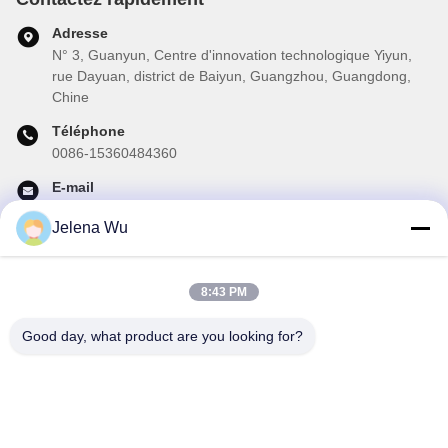
Adresse
N° 3, Guanyun, Centre d'innovation technologique Yiyun,
rue Dayuan, district de Baiyun, Guangzhou, Guangdong,
Chine
Téléphone
0086-15360484360
E-mail
brake02@teibrakes.com
Jelena Wu
8:43 PM
Notre newsletter
Abonnez-vous à notre newsletter pour des réductions et plus
Good day, what product are you looking for?
encore.