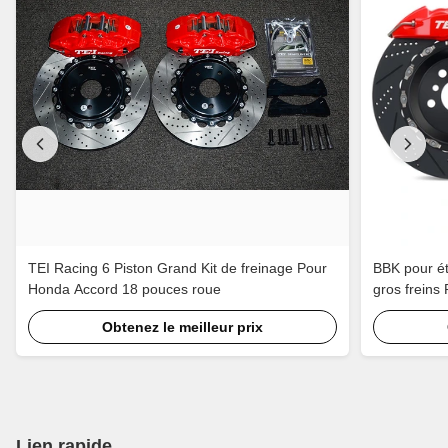
TEI Racing 6 Piston Grand Kit de freinage Pour
BBK pour ét
Honda Accord 18 pouces roue
gros freins
TEI haute fi
Obtenez le meilleur prix
Lien rapide