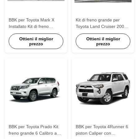
BBK per Toyota Mark X
Kit di freno grande per
Installato Kit di freno
Toyota Land Cruiser 200
grande P60S anteriore
SERIE (16~UP) Ruota Kit di
Ottieni il miglior
Ottieni il miglior
Forgiato 6 pinze a pistoni
freno grande 6 Piston
prezzo
prezzo
Caliper con 405 * 34mm
rotore
BBK per Toyota Prado Kit
BBK per Toyota 4Runner 6
freno grande 6 Calibro a
piston Caliper con