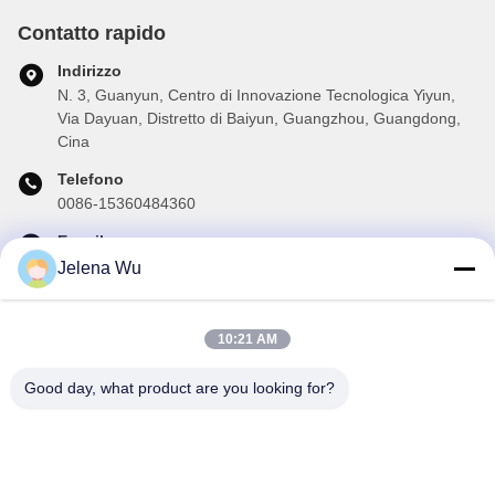
Contatto rapido
Indirizzo
N. 3, Guanyun, Centro di Innovazione Tecnologica Yiyun,
Via Dayuan, Distretto di Baiyun, Guangzhou, Guangdong,
Cina
Telefono
0086-15360484360
E-mail
brake02@teibrakes.com
Jelena Wu
10:21 AM
La nostra newsletter
Good day, what product are you looking for?
Iscriviti alla nostra newsletter per sconti e altro.