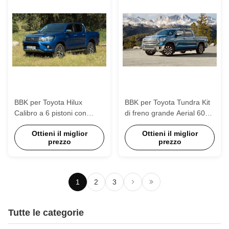
BBK per Toyota Hilux
BBK per Toyota Tundra Kit
Calibro a 6 pistoni con
di freno grande Aerial 6082
rotore da 355*32 mm Kit di
Legatura di alluminio 405 *
Ottieni il miglior
Ottieni il miglior
freno grande con quattro
34mm Rotore
prezzo
prezzo
pastiglie di freno
1
2
3
Tutte le categorie