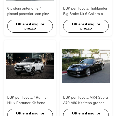
6 pistoni anteriori e 4
BBK per Toyota Highlander
pistoni posteriori con pinza
Big Brake Kit 6 Calibro a
di freno E BBK sistema di
pistoni con rotore da
Ottieni il miglior
Ottieni il miglior
freno automatico Per
355*32mm
prezzo
prezzo
HAVAL H9 18 pollici cerchio
BBK per Toyota 4Runner
BBK per Toyota MK4 Supra
Hilux Fortuner Kit freno
A70 A80 Kit freno grande
grande 6 Calibro a pistoni
P60S anteriore forgiato 6
Ottieni il miglior
Ottieni il miglior
con rotore 355 * 32mm
pinze a pistoni 18 pollici