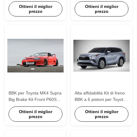
pistoni con rotore 355 *
405*34/378*32mm Rotor
Ottieni il miglior
Ottieni il miglior
32mm
Big Brake Kit
prezzo
prezzo
BBK per Toyota MK4 Supra
Alta affidabilità Kit di freno
Big Brake Kit Front P60S
BBK a 6 pistoni per Toyota
Forgiato 6 Calibri a pistoni
Highlander 20 pollici Ruota
Ottieni il miglior
Ottieni il miglior
18 pollici Ruota 19 pollici
prezzo
prezzo