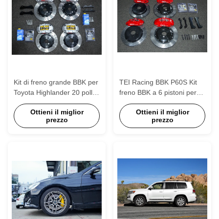
Kit di freno grande BBK per
TEI Racing BBK P60S Kit
Toyota Highlander 20 pollici
freno BBK a 6 pistoni per
ruota 6 pistoni calibro con
Toyota Highlander 18 pollici
Ottieni il miglior
Ottieni il miglior
405 * 34mm rotore
ruote anteriori e posteriori
prezzo
prezzo