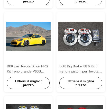
prezzo
prezzo
ruota
BBK per Toyota Scion FRS
BBK Big Brake KIt 6 Kit di
Kit freno grande P60S
freno a pistoni per Toyota
Frontale Forgiato 6 pinze a
Prado 20 pollici Ruota
Ottieni il miglior
Ottieni il miglior
pistoni
anteriore S40 4 Kit di pinza
prezzo
prezzo
a pistoni per posteriore