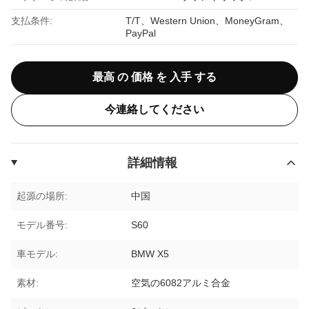
支払条件:
T/T、Western Union、MoneyGram、
PayPal
最高 の 価格 を 入手 する
今連絡してください
詳細情報
起源の場所:
中国
モデル番号:
S60
車モデル:
BMW X5
素材:
空気の6082アルミ合金