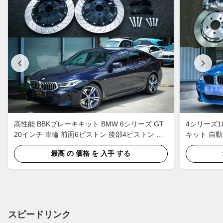
高性能 BBKブレーキキット BMW 6シリーズ GT
4シリーズ
20インチ 車輪 前面6ピストン 後部4ピストン カ
キット 自
リパー
最高 の 価格 を 入手 する
スピードリンク