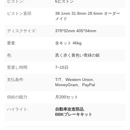
ピストン:
6ピストン
ピストン直径:
38.1mm 31.8mm 28.6mm オーダー
メイド
ディスクサイズ:
378*32mm 405*34mm
重量:
全キット 46kg
色:
黒く赤く黄色い青緑の銀
受渡し時間:
7~15日
支払条件:
T/T、Western Union、
MoneyGram、PayPal
供給の能力:
月200セット
ハイライト:
自動車改造部品
,
BBKブレーキキット