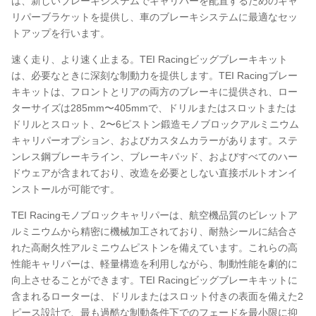
は、新しいブレーキシステムでキャリパーを配置するためのキャ
リパーブラケットを提供し、車のブレーキシステムに最適なセッ
トアップを行います。
速く走り、より速く止まる。TEI Racingビッグブレーキキット
は、必要なときに深刻な制動力を提供します。TEI Racingブレー
キキットは、フロントとリアの両方のブレーキに提供され、ロー
ターサイズは285mm〜405mmで、ドリルまたはスロットまたは
ドリルとスロット、2〜6ピストン鍛造モノブロックアルミニウム
キャリパーオプション、およびカスタムカラーがあります。ステ
ンレス鋼ブレーキライン、ブレーキパッド、およびすべてのハー
ドウェアが含まれており、改造を必要としない直接ボルトオンイ
ンストールが可能です。
TEI Racingモノブロックキャリパーは、航空機品質のビレットア
ルミニウムから精密に機械加工されており、耐熱シールに結合さ
れた高耐久性アルミニウムピストンを備えています。これらの高
性能キャリパーは、軽量構造を利用しながら、制動性能を劇的に
向上させることができます。TEI Racingビッグブレーキキットに
含まれるローターは、ドリルまたはスロット付きの表面を備えた2
ピース設計で、最も過酷な制動条件下でのフェードを最小限に抑