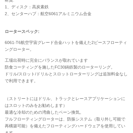
材質:
1、ディスク：高炭素鉄
2、センターハブ：航空6061アルミニウム合金
ロータースペック:
6061-T6航空宇宙グレード合金ハットを備えた2ピースフローティ
ングローター。
工場出荷時に完全にバランスが取れています
防食コーティングを施したFC30鋳鉄製のローターリング。
ドリル/スロット/ドリルとスロットローターリングは追加料金なし
で利用できます。
（ストリートにはドリル、トラックとレースアプリケーションに
はスロットのみをお勧めします）
最適な冷却のための湾曲したベーン換気。
フルフローティングローターは、防振システム（取り外し可能で
再構築可能）を備えたフローティングハードウェアを使用してい
ます。