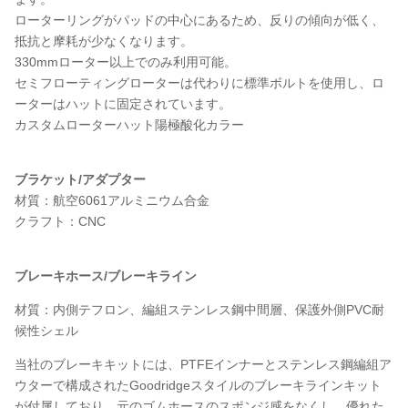
ローターリングがパッドの中心にあるため、反りの傾向が低く、
抵抗と摩耗が少なくなります。
330mmローター以上でのみ利用可能。
セミフローティングローターは代わりに標準ボルトを使用し、ロ
ーターはハットに固定されています。
カスタムローターハット陽極酸化カラー
ブラケット/アダプター
材質：航空6061アルミニウム合金
クラフト：CNC
ブレーキホース/ブレーキライン
材質：内側テフロン、編組ステンレス鋼中間層、保護外側PVC耐
候性シェル
当社のブレーキキットには、PTFEインナーとステンレス鋼編組ア
ウターで構成されたGoodridgeスタイルのブレーキラインキット
が付属しており、元のゴムホースのスポンジ感をなくし、優れた