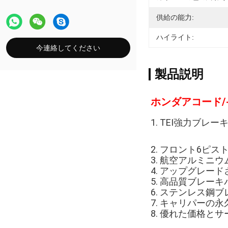
供給の能力:
ハイライト:
今連絡してください
製品説明
ホンダアコード/
1. TEI強力ブレ
2. フロント6ピ
3. 航空アルミニ
4. アップグレ
5. 高品質ブレー
6. ステンレス鋼
7. キャリパーの
8. 優れた価格と