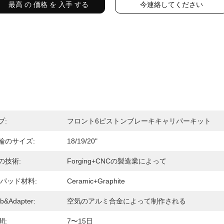
最高 の 価格 を 入手 する
今連絡してください
プ:
フロント6ピストンブレーキキャリパーキット
輪のサイズ:
18/19/20"
の技術:
Forging+CNCの製造業によって
 パッド材料:
Ceramic+graphite
&adapter:
空気のアルミ合金によって制作される
間:
7〜15日