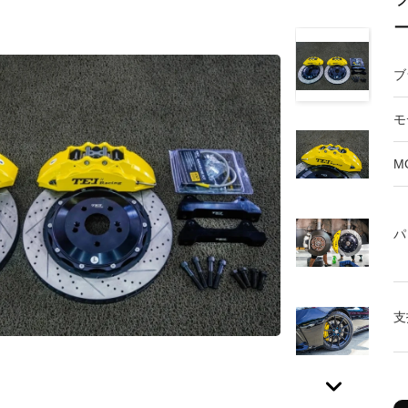
ブ
モ
M
パ
支