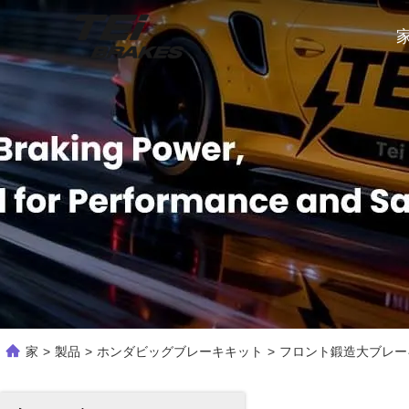
家
>
製品
>
ホンダビッグブレーキキット
>
フロント鍛造大ブレーキ