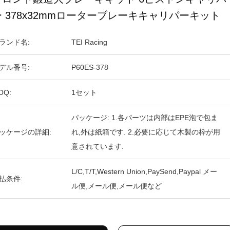
ー 378x32mmローターブレーキキャリパーキット
ランド名:
TEI Racing
デル番号:
P60ES-378
OQ:
1セット
パッケージ: 1.各パーツは内部はEPE泡で包ま
ッケージの詳細:
れ,外は紙箱です. 2.必要に応じて木製の枠が用
意されています.
L/C,T/T,Western Union,PaySend,Paypal メー
払条件:
ル便,メール便,メール便など