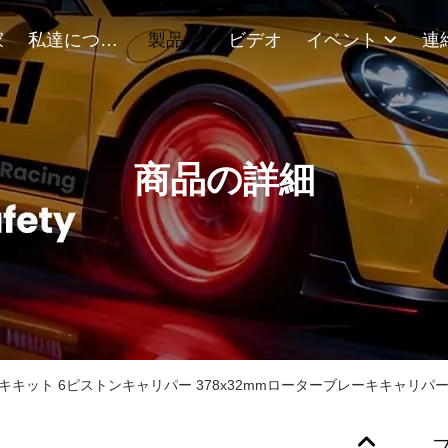
家
私達について
製品
ビデオ
イベント
商品の詳細
キット 6ピストンキャリパー 378x32mmローターブレーキキャリパ