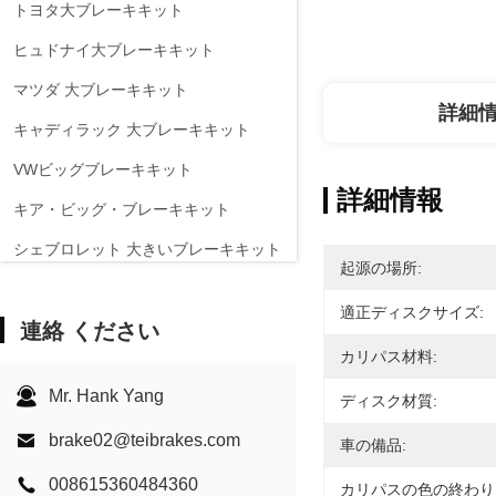
トヨタ大ブレーキキット
ヒュドナイ大ブレーキキット
マツダ 大ブレーキキット
詳細
キャディラック 大ブレーキキット
VWビッグブレーキキット
詳細情報
キア・ビッグ・ブレーキキット
シェブロレット 大きいブレーキキット
起源の場所:
他の自動車 大ブレーキキット
適正ディスクサイズ:
連絡 ください
EPBブレーキキャリパー
カリパス材料:
カーボンセラミックブレーキキット
Mr. Hank Yang
ディスク材質:
brake02@teibrakes.com
車の備品:
008615360484360
カリパスの色の終わり