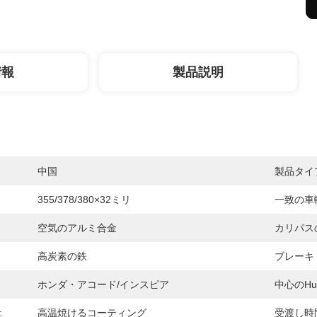
情報
製品説明
中国
製品タイ
355/378/380×32ミリ
一致の車
空気のアルミ合金
カリパス
高炭素の鉄
ブレーキ
ホンダ・アコード/インスピア
中心のhub
:
高温焼けるコーティング
受渡し時