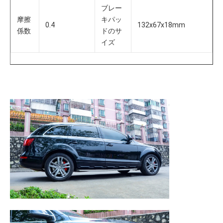
ブレー
摩擦
キパッ
0.4
132x67x18mm
係数
ドのサ
イズ