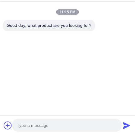
11:15 PM
Good day, what product are you looking for?
VIDEO
TEI P40NS+ フロント・ビッグ・ブレーキキット
アウディ A4
4ピストン・キャリパー 355×28mmのローター付
トンとバック
き BBK自動ブレーキシステム Audi A4 A6 18イン
持するため
最高 の 価格 を 入手 する
チ車輪用