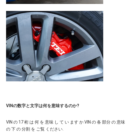
VINの数字と文字は何を意味するのか?
VIN の 17 桁 は 何 を 意味 し て い ます か.VIN の 各 部分 の 意味 
の 下 の 分割 を ご覧 ください.