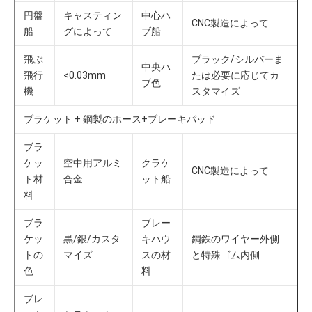
円盤
キャスティン
中心ハ
CNC製造によって
船
グによって
ブ船
飛ぶ
ブラック/シルバーま
中央ハ
飛行
<0.03mm
たは必要に応じてカ
ブ色
機
スタマイズ
ブラケット + 鋼製のホース+ブレーキパッド
ブラ
ケッ
空中用アルミ
クラケ
CNC製造によって
ト材
合金
ット船
料
ブラ
ブレー
ケッ
黒/銀/カスタ
キハウ
鋼鉄のワイヤー外側
トの
マイズ
スの材
と特殊ゴム内側
色
料
ブレ