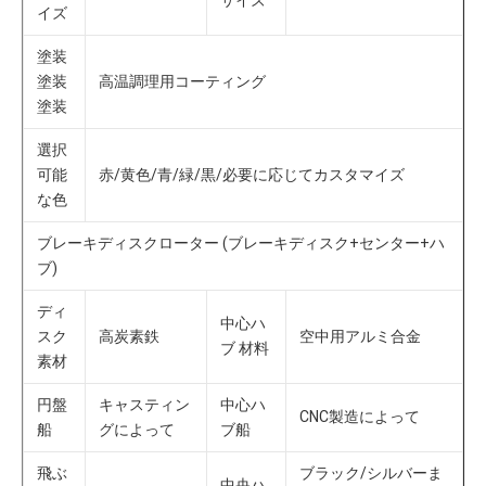
サイズ
イズ
塗装 
塗装 
高温調理用コーティング
塗装
選択
可能
赤/黄色/青/緑/黒/必要に応じてカスタマイズ
な色
ブレーキディスクローター (ブレーキディスク+センター+ハ
ブ)
ディ
中心ハ
スク
高炭素鉄
空中用アルミ合金
ブ 材料
素材
円盤
キャスティン
中心ハ
CNC製造によって
船
グによって
ブ船
飛ぶ
ブラック/シルバーま
中央ハ