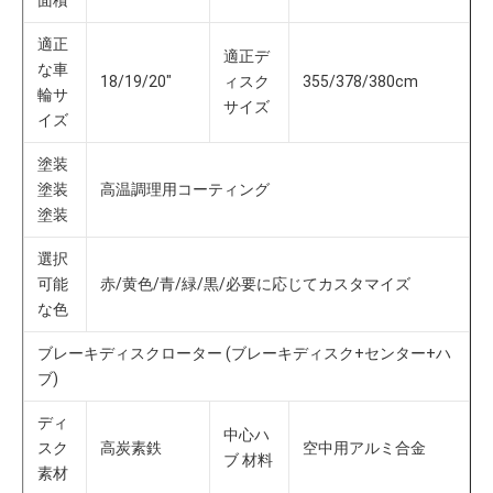
面積
適正
適正デ
な車
18/19/20"
ィスク
355/378/380cm
輪サ
サイズ
イズ
塗装 
塗装 
高温調理用コーティング
塗装
選択
可能
赤/黄色/青/緑/黒/必要に応じてカスタマイズ
な色
ブレーキディスクローター (ブレーキディスク+センター+ハ
ブ)
ディ
中心ハ
スク
高炭素鉄
空中用アルミ合金
ブ 材料
素材