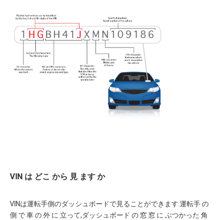
VIN は どこ から 見 ます か
VINは運転手側のダッシュボードで見ることができます.運転手 の 
側 で 車 の 外 に 立って,ダッシュボード の 窓 窓 に ぶつかった 角 