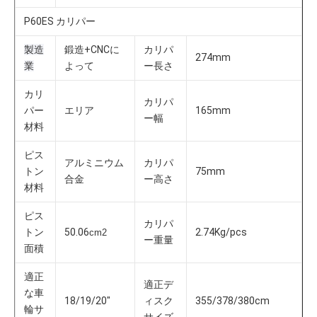
P60ES カリパー
製造
鍛造+CNCに
カリパ
274mm
業
よって
ー長さ
カリ
カリパ
パー
エリア
165mm
ー幅
材料
ピス
アルミニウム
カリパ
トン
75mm
合金
ー高さ
材料
ピス
カリパ
トン
50.06
2.74Kg/pcs
cm2
ー重量
面積
適正
適正デ
な車
18/19/20"
ィスク
355/378/380cm
輪サ