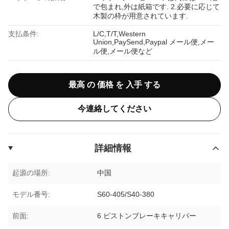
で包まれ,外は紙箱です. 2.必要に応じて
木製の枠が用意されています.
支払条件:
L/C,T/T,Western
Union,PaySend,Paypal メール便,メー
ル便,メール便など
最高 の 価格 を 入手 する
今連絡してください
詳細情報
起源の場所:
中国
モデル番号:
S60‐405/S40‐380
前面:
6 ピストンブレーキキャリパー