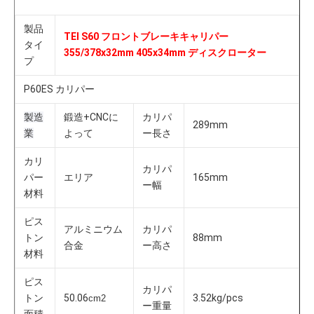
製品
TEI S60 フロントブレーキキャリパー 
タイ
355/378x32mm 405x34mm ディスクローター
プ
P60ES カリパー
製造
鍛造+CNCに
カリパ
289mm
業
よって
ー長さ
カリ
カリパ
パー
エリア
165mm
ー幅
材料
ピス
アルミニウム
カリパ
トン
88mm
合金
ー高さ
材料
ピス
カリパ
トン
50.06
3.52kg/pcs
cm2
ー重量