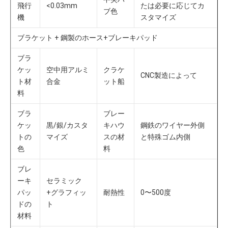
飛行
<0.03mm
たは必要に応じてカ
ブ色
機
スタマイズ
ブラケット + 鋼製のホース+ブレーキパッド
ブラ
ケッ
空中用アルミ
クラケ
CNC製造によって
ト材
合金
ット船
料
ブラ
ブレー
ケッ
黒/銀/カスタ
キハウ
鋼鉄のワイヤー外側
トの
マイズ
スの材
と特殊ゴム内側
色
料
ブレ
ーキ
セラミック
パッ
+グラフィッ
耐熱性
0〜500度
ドの
ト
材料