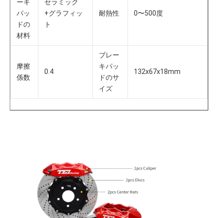
ーキ
セラミック
パッ
+グラフィッ
耐熱性
0〜500度
ドの
ト
材料
ブレー
摩擦
キパッ
0.4
132x67x18mm
係数
ドのサ
イズ