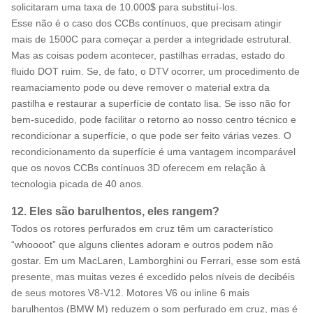
solicitaram uma taxa de 10.000$ para substituí-los.
Esse não é o caso dos CCBs contínuos, que precisam atingir
mais de 1500C para começar a perder a integridade estrutural.
Mas as coisas podem acontecer, pastilhas erradas, estado do
fluido DOT ruim. Se, de fato, o DTV ocorrer, um procedimento de
reamaciamento pode ou deve remover o material extra da
pastilha e restaurar a superfície de contato lisa. Se isso não for
bem-sucedido, pode facilitar o retorno ao nosso centro técnico e
recondicionar a superfície, o que pode ser feito várias vezes. O
recondicionamento da superfície é uma vantagem incomparável
que os novos CCBs contínuos 3D oferecem em relação à
tecnologia picada de 40 anos.
12. Eles são barulhentos, eles rangem?
Todos os rotores perfurados em cruz têm um característico
“whoooot” que alguns clientes adoram e outros podem não
gostar. Em um MacLaren, Lamborghini ou Ferrari, esse som está
presente, mas muitas vezes é excedido pelos níveis de decibéis
de seus motores V8-V12. Motores V6 ou inline 6 mais
barulhentos (BMW M) reduzem o som perfurado em cruz, mas é