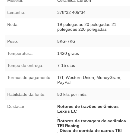
Meseial:
Cerâmica Cerbon
tamanho:
378*32 405*34
Roda:
19 polegadas 20 polegadas 21
polegadas 220 polegadas
Peso:
5KG-7KG
Temperatura:
1420 graus
Tempo de entrega:
7-15 dias
Termos de pagamento:
T/T, Western Union, MoneyGram,
PayPal
Habilidade da fonte:
50 kits por mês
Destacar:
Rotores de travões cerâmicos
Lexus LC
,
Rotores de travagem de cerâmica
TEI Racing
,
Disco de corrida de carros TEI