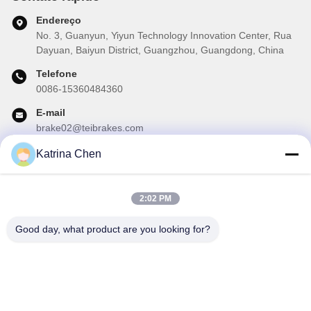
Endereço
No. 3, Guanyun, Yiyun Technology Innovation Center, Rua
Dayuan, Baiyun District, Guangzhou, Guangdong, China
Telefone
0086-15360484360
E-mail
brake02@teibrakes.com
Katrina Chen
A nossa newsletter
2:02 PM
Inscreva-se no nosso boletim informativo para obter descontos e
mais.
Good day, what product are you looking for?