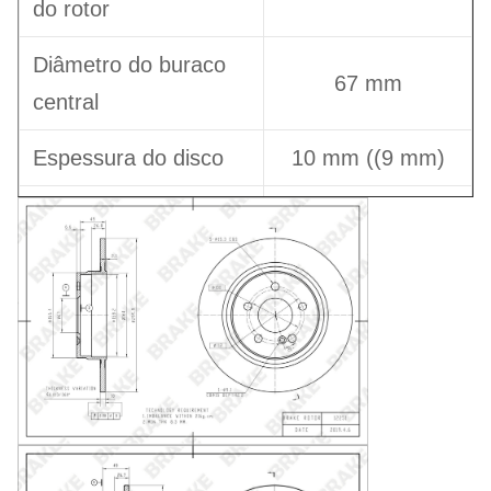
do rotor
Diâmetro do buraco
67 mm
central
Espessura do disco
10 mm ((9 mm)
Espessura mínima do
8.3
disco
Altura total
58 mm
Número de furos de
5
posicionamento
Tipo de disco
De origem animal