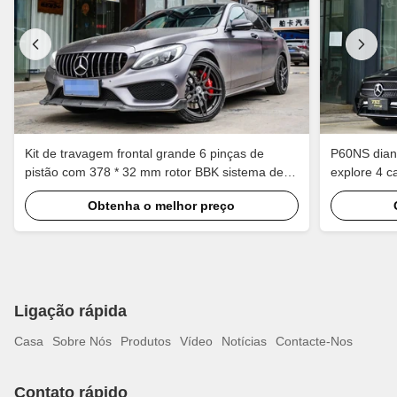
Kit de travagem frontal grande 6 pinças de
P60NS diant
pistão com 378 * 32 mm rotor BBK sistema de
explore 4 c
travagem automática para Mercedes Benz C200
Para Merce
Obtenha o melhor preço
19 polegadas carro
aro de carr
Ligação rápida
Casa
Sobre Nós
Produtos
Vídeo
Notícias
Contacte-Nos
Contato rápido