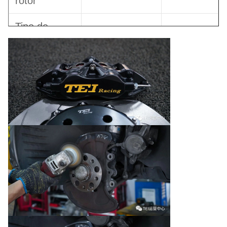
rotor
Tipo de
FIXO
/
parafuso
Tipo de
pastilha de
SPPA
/
travão
Observação:1.Pode clicar no modelo do calibre
para verificar as informações dos produtos.Por
exemplo,Pode clicar
P40NS
Para verificar as
informações sobre os travões P40NS.
2.SPPA=Pedaço de travão de cerâmica
normal,SPPL=Pedaço de travão de metal
normal