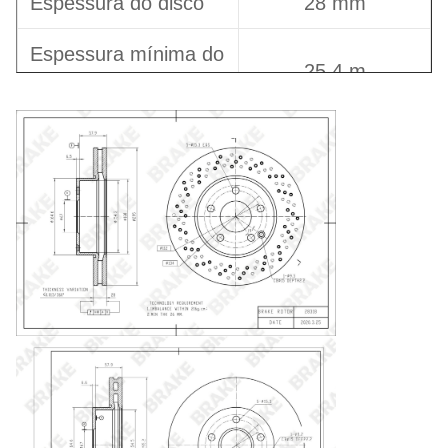
Espessura do disco
28 mm
Espessura mínima do
25.4 m
disco
Altura total
58.5 mm
Número de furos de
5
posicionamento
Tipo de disco
Ventilação