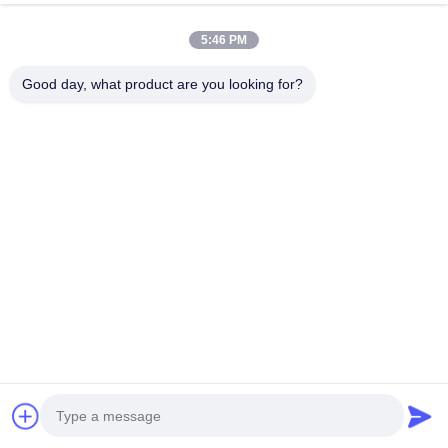
liga de alumínio
Material
aeroespacial 6082-T6
5:46 PM
Pistões
6 pistões
Good day, what product are you looking for?
Tamanho dos pistões
28/34/36mm
Área dos Pistões
54,93 cm²
Calibre artesanal
Forjamento de 2 peças
Pastilha de freio
Área de almofada
95,3
c㎡
Material da almofada
Almofada Cerâmica
Disco de freio
Com fenda/fenda
Estilo
perfurada