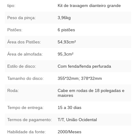
tipo:
Kit de travagem dianteiro grande
Peso da pinça:
3,96kg
Pistões:
6 pistões
Área dos Pistões:
54,93cm²
Área de almofada:
95,3cm²
Estilo de disco:
Com fenda/fenda perfurada
Tamanho do disco:
355*32mm; 378*32mm
Roda:
Cabe em rodas de 18 polegadas e
maiores
Tempo de entrega:
15 a 30 dias
Termos de pagamento:
T/T, União Ocidental
Habilidade da fonte:
2000/Meses