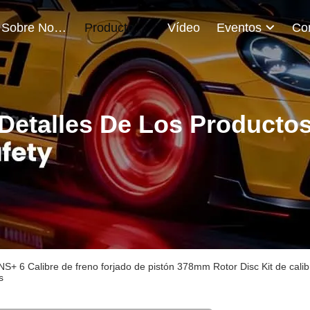
Sobre Nosotros
Productos
Vídeo
Eventos
Detalles De Los Producto
NS+ 6 Calibre de freno forjado de pistón 378mm Rotor Disc Kit de c
s