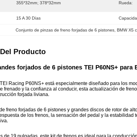
355*32mm; 378*32mm
Rueda:
15 A 30 Días
Capacida
Conjunto de pinzas de freno forjadas de 6 pistones
, 
BMW X5 c
 Del Producto
randes forjados de 6 pistones TEI P60NS+ par
de TEI Racing P60NS+ está especialmente diseñado para los m
 de frenado y la confianza al conducir, esta actualización de f
ucción forjada liviana.
e freno forjadas de 6 pistones y grandes discos de rotor de a
respuesta de los frenos, la sensación del pedal y la estabilidad
iva.
 de 19 pulgadas, este kit de frenos es ideal para la conducción