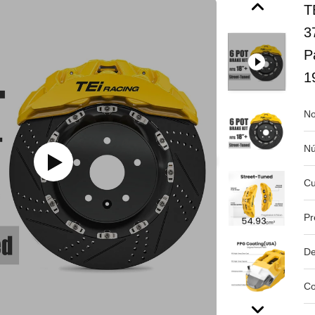
T
3
P
1
No
Nú
Cu
Pr
De
Co