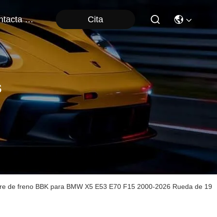
Cita
Contacta Con Nosotros
s
alibre de freno BBK para BMW X5 E53 E70 F15 2000-2026 Rueda de 19