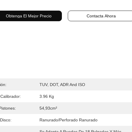
Obtenga El Mejor Precio
Contacta Ahora
ión:
TUV, DOT, ADR And ISO
Calibrador:
3.96 Kg
Pistones:
54,93cm²
 Disco:
Ranurado/Perforado Ranurado
Se Adapta A Ruedas De 18 Pulgadas Y Más 