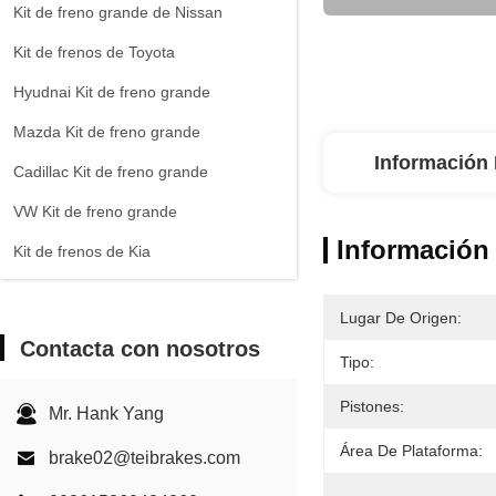
Kit de freno grande de Nissan
Kit de frenos de Toyota
Hyudnai Kit de freno grande
Mazda Kit de freno grande
Información 
Cadillac Kit de freno grande
VW Kit de freno grande
Información 
Kit de frenos de Kia
Chevrolet Kit de freno grande
Lugar De Origen:
Otros coches Kit de freno grande
Contacta con nosotros
Tipo:
Pinza de freno EPB
Pistones:
Kit de frenos cerámicos de carbono
Mr. Hank Yang
Área De Plataforma:
brake02@teibrakes.com