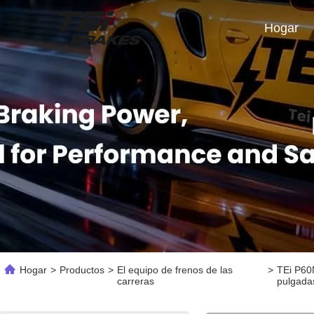
Hogar
Hogar
>
Productos
>
El equipo de frenos de las
>
TEi P60
carreras
pulgada