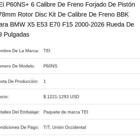
Ei P60NS+ 6 Calibre De Freno Forjado De Pistón
78mm Rotor Disc Kit De Calibre De Freno BBK
ara BMW X5 E53 E70 F15 2000-2026 Rueda De
9 Pulgadas
mbre De La Marca:
TEI
mero De Modelo:
P60NS
ota De Producción:
1
ecio:
$ 1221-1293 USD
talles Del Embalaje:
Paquete de marca TEI
ndiciones De Pago:
T/T, Unión Occidental