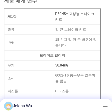
제품 매개 변수
P60NS+ 고성능 브레이크
제1항
키트
종류
앞 큰 브레이크 키트
18 인치 및 더 큰 바퀴에 맞
바퀴
습니다
브레이크 칼리퍼
무게
50.04KG
6082-T6 항공우주 알루미
소재
늄 합금
피스톤
6 피스톤
피스톤 크기
28/34/36mm
Jelena Wu
피스톤 부지
54.93cm2