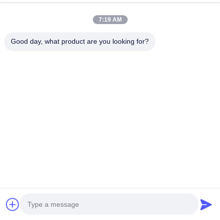
칼리퍼 크래프트
2 조각 가공
7:19 AM
브레이크 패드
Good day, what product are you looking for?
패드 면적
95.3
cm2
패드 재료
세라믹 패드
브레이크 디스크
스타일
슬로트/슬로트 뚫린
35.5*3.2cm ((18인치)
크기
370.8*3.2cm
G3500 고탄소 합금 (탄소
소재
3.85%)
600°C 열처리 24시간 /72
수산물
개의 곡선 환기 슬롯