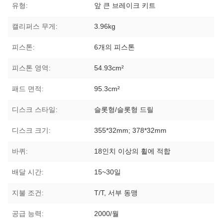
유형:
앞 큰 브레이크 키트
캘리퍼스 무게:
3.96kg
피스톤:
6개의 피스톤
피스톤 영역:
54.93cm²
패드 면적:
95.3cm²
디스크 스타일:
슬롯형/슬롯형 드릴
디스크 크기:
355*32mm; 378*32mm
바퀴:
18인치 이상의 휠에 적합
배달 시간:
15~30일
지불 조건:
T/T, 서부 동맹
공급 능력:
2000/월