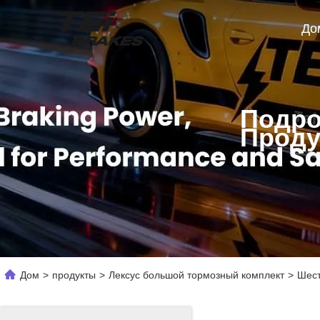
До
Подро
Проду
Дом
>
продукты
>
Лексус большой тормозный комплект
>
Шест