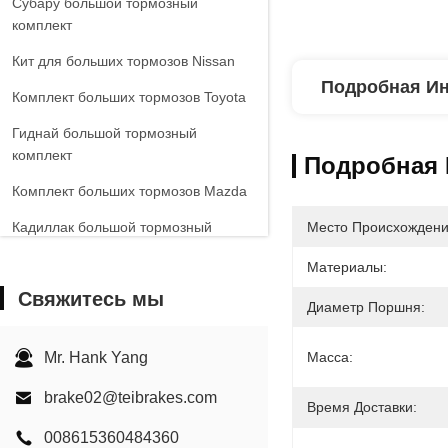
Субару большой тормозный
комплект
Кит для больших тормозов Nissan
Подробная И
Комплект больших тормозов Toyota
Гиднай большой тормозный
комплект
Подробная
Комплект больших тормозов Mazda
Кадиллак большой тормозный
Место Происхождени
комплект
Материалы:
Большой тормоз VW
Свяжитесь мы
Диаметр Поршня:
Киа Большой тормозный комплект
Большой тормозный комплект
Mr. Hank Yang
Масса:
Chevrolet
brake02@teibrakes.com
Время Доставки:
Другие машины Большой тормозный
комплект
008615360484360