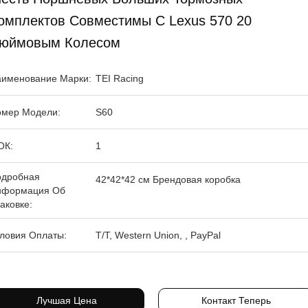
омплектов Совместимы С Lexus 570 20
юймовым Колесом
именование Марки:
TEI Racing
мер Модели:
S60
ОК:
1
одробная
42*42*42 см Брендовая коробка
нформация Об
аковке:
ловия Оплаты:
T/T, Western Union, , PayPal
Лучшая Цена
Контакт Теперь