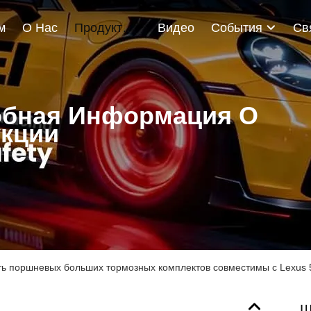
м
О Нас
Продукты
Видео
События
бная Информация О
кции
ь поршневых больших тормозных комплектов совместимы с Lexus
Ш