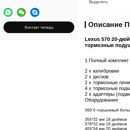
Выделить:
Суппорт стояночного тормоза
Комплект карбоново-керамических
Описание П
тормозов
Контакт теперь
Lexus 570 20-дю
тормозные поду
1 Полный комплект
2 х калибровки
2 х дисков
2 x тормозные лин
4 x тормозные подк
2 x адаптеры (подв
Оборудование
S60 6 поршневый боль
355*32 мм 18 дюймов
378*32 мм 19 дюймов
405*34 мм 20 дюймов