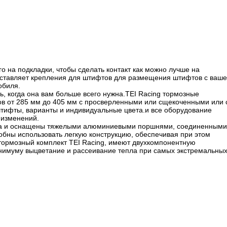
о на подкладки, чтобы сделать контакт как можно лучше на
доставляет крепления для штифтов для размещения штифтов с ваш
обиля.
, когда она вам больше всего нужна.TEI Racing тормозные
ров от 285 мм до 405 мм с просверленными или сщекоченными или 
ифты, варианты и индивидуальные цвета.и все оборудование
 изменений.
ства и оснащены тяжелыми алюминиевыми поршнями, соединенными
бны использовать легкую конструкцию, обеспечивая при этом
ормозный комплект TEI Racing, имеют двухкомпонентную
инимуму выцветание и рассеивание тепла при самых экстремальны