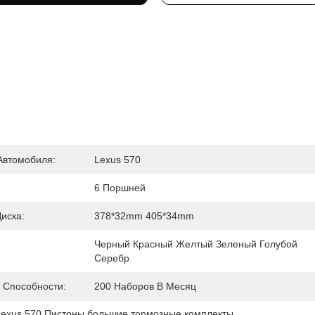
Автомобиля:
Lexus 570
:
6 Поршней
иска:
378*32mm 405*34mm
Черный Красный Желтый Зеленый Голубой 
Серебр
 Способности:
200 Наборов В Месяц
Lexus 570 Пистоны большие тормозные комплекты
, 