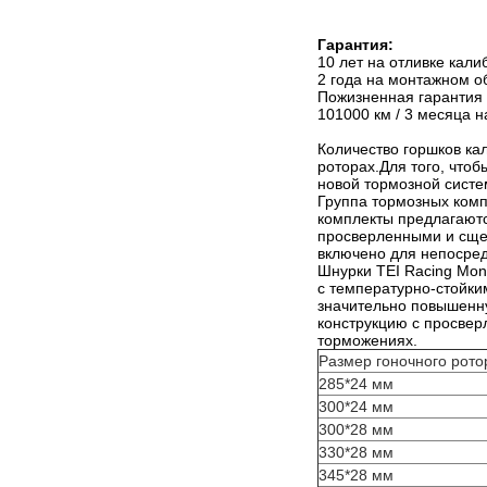
Гарантия:
10 лет на отливке кали
2 года на монтажном о
Пожизненная гарантия 
101000 км / 3 месяца н
Количество горшков кал
роторах.Для того, что
новой тормозной систе
Группа тормозных комп
комплекты предлагаютс
просверленными и сще
включено для непосред
Шнурки TEI Racing Mo
с температурно-стойки
значительно повышенн
конструкцию с просвер
торможениях.
Размер гоночного рото
285*24 мм
300*24 мм
300*28 мм
330*28 мм
345*28 мм