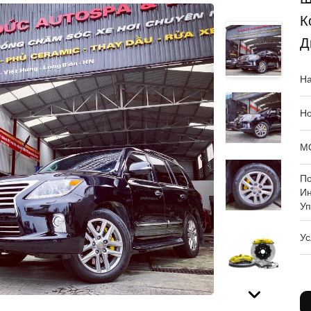
К
Д
На
Но
М
П
И
Уп
Ус