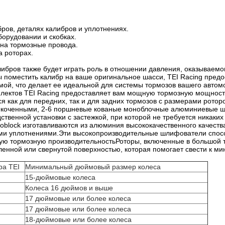
бров, деталях калибров и уплотнениях.
борудовании и скобках.
на тормозные провода.
а роторах.
ибров также будет играть роль в отношении давления, оказываемог
бы поместить калибр на ваше оригинальное шасси, TEI Racing пре
мой, что делает ее идеальной для системы тормозов вашего автом
лектов TEI Racing предоставляет вам мощную тормозную мощность
я как для передних, так и для задних тормозов с размерами рото
коченными, 2-6 поршневые кованые моноблочные алюминиевые шт
ственной установки с застежкой, при которой не требуется никаких
noblock изготавливаются из алюминия высококачественного каче
ми уплотнениями.Эти высокопроизводительные шлифователи спосо
ую тормозную производительностьРоторы, включенные в большой т
ленной или свернутой поверхностью, которая помогает свести к м
ра TEI
Минимальный дюймовый размер колеса
15-дюймовые колеса
Колеса 16 дюймов и выше
17 дюймовые или более колеса
17 дюймовые или более колеса
18-дюймовые или более колеса