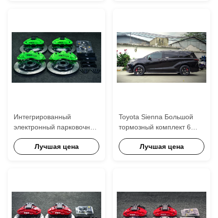
функции EPB автомобиля
передний 4 поршневый
тормозный комплект
Автомобильная
тормозная система
Интегрированный
Toyota Sienna Большой
электронный парковочный
тормозный комплект 6
тормоз для заднего
поршневого калибра для
Лучшая цена
Лучшая цена
колеса 4 поршневый
переднего и
калибр для BMW 5 серии
интегрированного
530
электронного
парковочного тормоза 4
поршневого для заднего