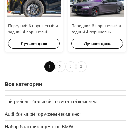
Передний 6 поршневый и
Передний 6 поршневый и
задний 4 поршневый
задний 4 поршневый
калибр BBK
калибр BBK
Лучшая цена
Лучшая цена
автоматическая
автоматическая
тормозная система Для
тормозная система Для
Trumpchi M8 18
BMW 540i 19 дюймового
дюймового обода
ремня
1
2
Все категории
Тэй-рейсинг большой тормозный комплект
Audi большой тормозный комплект
Набор больших тормозов BMW