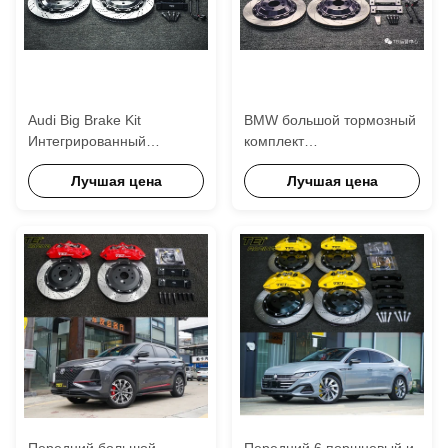
Audi Big Brake Kit
BMW большой тормозный
Интегрированный
комплект
электронный парковочный
интегрированный
Лучшая цена
Лучшая цена
тормоз для заднего
электронный парковочный
колеса 4 поршневый
тормоз для заднего
калибр для A4L
колеса 4 поршневый
калибр для G28
Передний большой
Передний 6 поршневый и