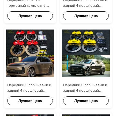
тормозный комплект 6
задний 4 поршневый
поршневой калибр с 378 *
калибр BBK
Лучшая цена
Лучшая цена
32 мм ротором BBK
Автомобильная
автоматическая
тормозная система для
тормозная система для
Volkswagen CC 19
Чангана CS75 PLUS 19
дюймовый ободок
дюймовый
автомобильный ободок
Передний 6 поршневый и
Передний 6 поршневый и
задний 4 поршневый
задний 4 поршневый
калибр BBK
калибр BBK
Лучшая цена
Лучшая цена
автоматическая
автоматическая
тормозная система для Li
тормозная система для Li
Auto L8 21 дюймовый
Auto L9 21 дюймовый