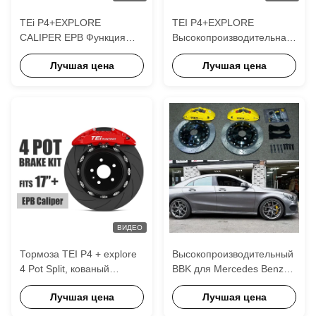
TEi P4+EXPLORE
TEI P4+EXPLORE
CALIPER EPB Функция
Высокопроизводительная
330mm 355mm 380mm
4-поршневая тормозная
Лучшая цена
Лучшая цена
Задний тормозный
система EPB, комплект
комплект для
задних тормозов для BMW
автоматической
X3
тормозной системы
ВИДЕО
Тормоза TEI P4 + explore
Высокопроизводительный
4 Pot Split, кованый
BBK для Mercedes Benz
суппорт, задняя система
CLA Class W117 18
Лучшая цена
Лучшая цена
BBK EPB, ротор 330-380
дюймовый
мм для сохранения
автомобильный ободок