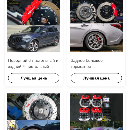
ободок
ободок
Передний 6-пистольный и
Заднее большое
задний 4-пистольный
тормозное
калибр BBK
комплектующее 4
Лучшая цена
Лучшая цена
автоматическая
поршневого калибра с
тормозная система Для
355x28 мм ротором BBK
FORD EXPLORER 21-
автоматическая
дюймового обода
тормозная система для
Toyota Avalon 19
дюймовый
автомобильный ободок