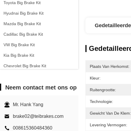
Toyota Big Brake Kit
Hyudnai Big Brake Kit
Mazda Big Brake Kit
Gedetailleerde
Cadillac Big Brake Kit
VW Big Brake Kit
Gedetailleer
Kia Big Brake Kit
Chevrolet Big Brake Kit
Plaats Van Herkomst:
Andere auto's grote remstel
Kleur:
Neem contact met ons op
EPB-remklem
Ruitengrootte:
Carbon keramische remkit
Technologie:
Mr. Hank Yang
Gewicht Van De Klem:
brake02@teibrakes.com
Levering Vermogen:
008615360484360