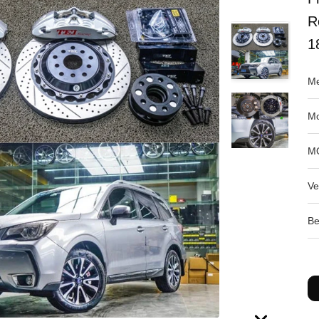
R
1
Me
Mo
M
Ve
Be