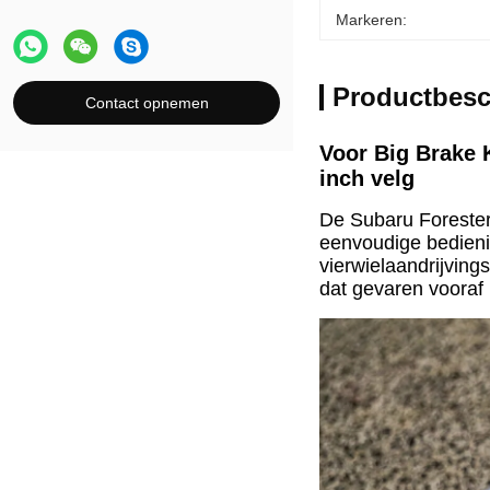
Markeren:
Productbesc
Contact opnemen
Voor Big Brake 
inch velg
De Subaru Forester
eenvoudige bedienin
vierwielaandrijvin
dat gevaren vooraf 