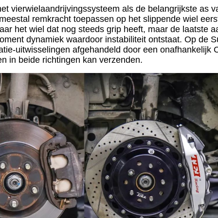
t vierwielaandrijvingssysteem als de belangrijkste as v
meestal remkracht toepassen op het slippende wiel eers
naar het wiel dat nog steeds grip heeft, maar de laatste
oment dynamiek waardoor instabiliteit ontstaat. Op de 
atie-uitwisselingen afgehandeld door een onafhankelijk 
len in beide richtingen kan verzenden.