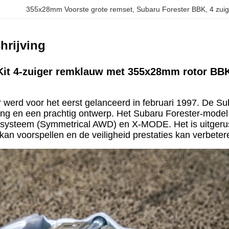
355x28mm Voorste grote remset
, 
Subaru Forester BBK
, 
4 zui
hrijving
Kit 4-zuiger remklauw met 355x28mm rotor BB
 werd voor het eerst gelanceerd in februari 1997. De Su
g en een prachtig ontwerp. Het Subaru Forester-model is
gssysteem (Symmetrical AWD) en X-MODE. Het is uitgerus
kan voorspellen en de veiligheid prestaties kan verbeter