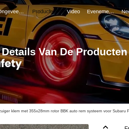
Ongeveer Ons
Producten
Video
Evenementen
Details Van De Producten
4 zuiger klem met 355x28mm rotor BBK auto rem systeem voor Subaru Fo
F