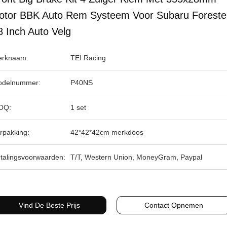
otor BBK Auto Rem Systeem Voor Subaru Foreste
8 Inch Auto Velg
rknaam:
TEI Racing
delnummer:
P40NS
OQ:
1 set
rpakking:
42*42*42cm merkdoos
talingsvoorwaarden:
T/T, Western Union, MoneyGram, Paypal
Vind De Beste Prijs
Contact Opnemen