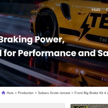
Huis
Huis
>
Producten
>
Subaru Grote remset
>
Front Big Brake Kit 