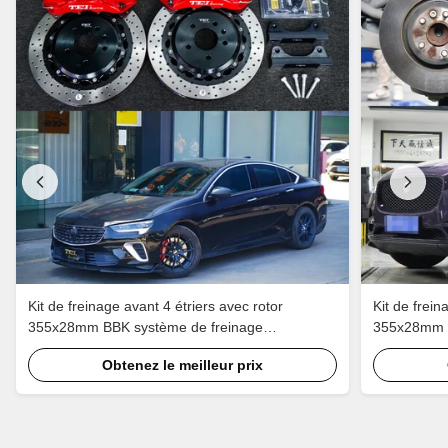
Kit de freinage avant 4 étriers avec rotor
Kit de frein
355x28mm BBK système de freinage
355x28mm B
automatique pour Buick Regal 18 pouces jante
automatiqu
Obtenez le meilleur prix
de voiture
jante de voi