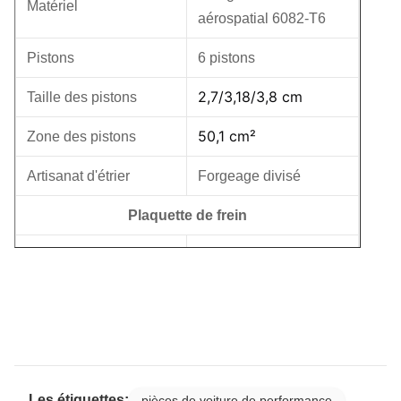
Matériel
aérospatial 6082-T6
Pistons
6 pistons
2,7/3,18/3,8 cm
Taille des pistons
50,1 cm²
Zone des pistons
Artisanat d'étrier
Forgeage divisé
Plaquette de frein
80,2 cm²
Zone de tampon
Option tampon en
Matériau du tampon
céramique / tampon en
métal
Disque de frein
Les étiquettes:
pièces de voiture de performance