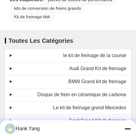
Style
Fente/Fente percée
kits de conversion de freins grands
Kit de freinage bbk
355*28mm(18
pouces)
Taille
380*28mm(19
Toutes Les Catégories
pouces)
le kit de freinage de la course
Alliage à haute teneur
Matériel
en carbone G3500
Audi Grand Kit de freinage
(carbone 3,85 %)
BMW Grand kit de freinage
Traitement thermique à
Disque de frein en céramique de carbone
600 ℃ pendant 24
Artisanat
heures/72 fentes de
Le kit de freinage grand Mercedes
ventilation incurvées
Ford Grand Kit de freinage
Test d'équilibre
Hank Yang
Honda grand kit de freinage
Standard
dynamique, détection