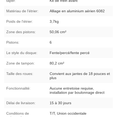
taper:
Kit de frein avant
Matériau de l'étrier:
Alliage en aluminium aérien 6082
Poids de l'étrier:
3,7kg
Zone des pistons:
50,06 cm²
Pistons:
6
Le style du disque:
Fente/percé/fente percé
Zone de tampon:
80,2 cm²
Taille des roues:
Convient aux jantes de 18 pouces et
plus
Fonctionnalité:
Aucune entretoise requise,
installation par boulonnage direct
Délai de livraison:
15 à 30 jours
Conditions de
T/T, Union occidentale