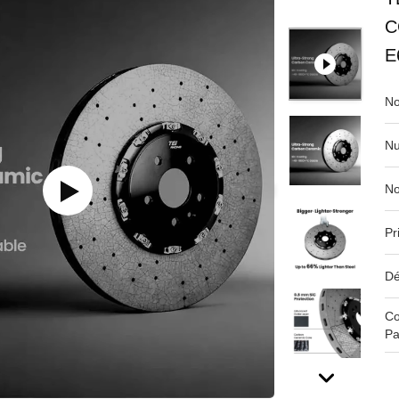
C
E
No
Nu
No
Pr
Dé
Co
Pa