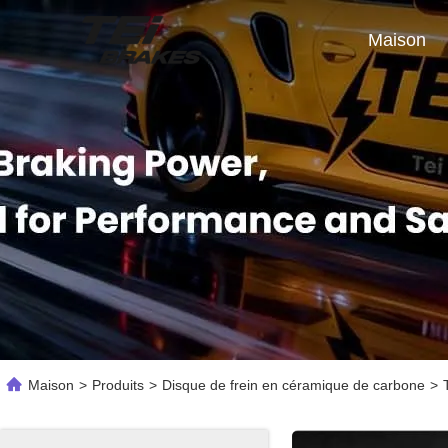
Maison
Maison
>
Produits
>
Disque de frein en céramique de carbone
>