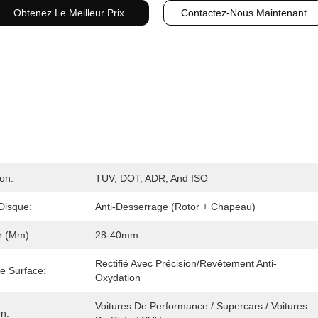
Obtenez Le Meilleur Prix
Contactez-Nous Maintenant
ion:
TUV, DOT, ADR, And ISO
Disque:
Anti-Desserrage (Rotor + Chapeau)
r (mm):
28-40mm
Rectifié Avec Précision/revêtement Anti-
De Surface:
Oxydation
Voitures De Performance / Supercars / Voitures 
on: