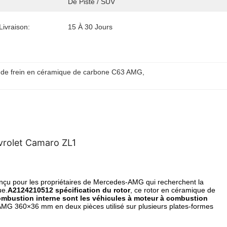
De Piste / SUV
Livraison:
15 À 30 Jours
 de frein en céramique de carbone C63 AMG
, 
vrolet Camaro ZL1
nçu pour les propriétaires de Mercedes-AMG qui recherchent la
ue.
A2124210512 spécification du rotor
, ce rotor en céramique de
ombustion interne sont les véhicules à moteur à combustion
AMG 360×36 mm en deux pièces utilisé sur plusieurs plates-formes