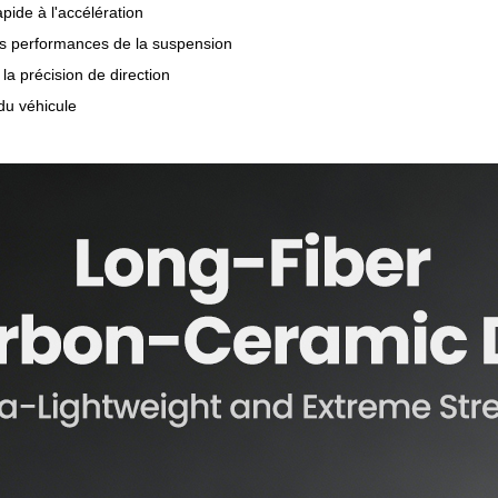
pide à l'accélération
es performances de la suspension
la précision de direction
du véhicule