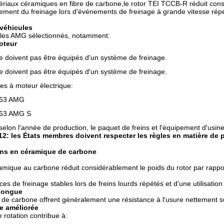
tériaux céramiques en fibre de carbone,le rotor TEI TCCB-R réduit cons
ssement du freinage lors d'événements de freinage à grande vitesse rép
 véhicules
les AMG sélectionnés, notamment:
oteur
e doivent pas être équipés d'un système de freinage.
e doivent pas être équipés d'un système de freinage.
les à moteur électrique:
S63 AMG
S63 AMG S
r selon l'année de production, le paquet de freins et l'équipement d'usi
2: les États membres doivent respecter les règles en matière de 
ins en céramique de carbone
amique au carbone réduit considérablement le poids du rotor par rapport
s de freinage stables lors de freins lourds répétés et d'une utilisation 
 longue
 de carbone offrent généralement une résistance à l'usure nettement s
e améliorée
 rotation contribue à: