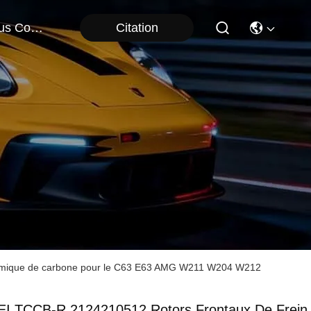
Citation
Nous Contacter
ramique de carbone pour le C63 E63 AMG W211 W204 W212
EI TCCB-R 2124210512 Rotors Frontaux De Frein