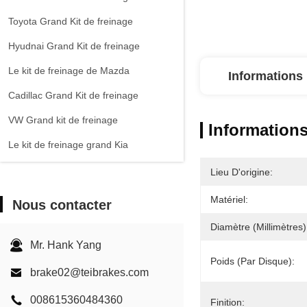
Toyota Grand Kit de freinage
Hyudnai Grand Kit de freinage
Le kit de freinage de Mazda
Informations 
Cadillac Grand Kit de freinage
VW Grand kit de freinage
Informations
Le kit de freinage grand Kia
Chevrolet Grand Kit de freinage
Lieu D'origine:
Autres voitures
Matériel:
Nous contacter
Étririer de frein EPB
Diamètre (millimètres)
Kit de freinage en carbone céramique
Mr. Hank Yang
Poids (par Disque):
brake02@teibrakes.com
008615360484360
Finition: