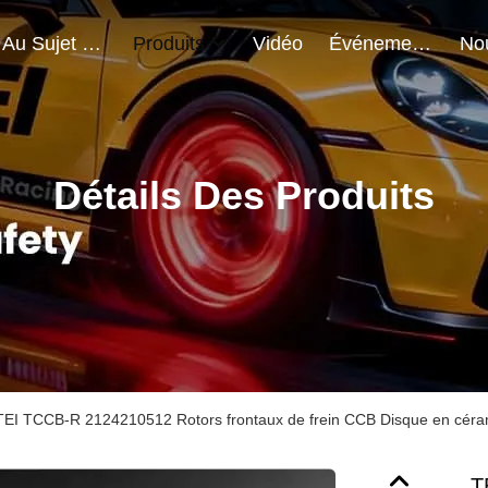
Au Sujet De Nous
Produits
Vidéo
Événements
Détails Des Produits
TEI TCCB-R 2124210512 Rotors frontaux de frein CCB Disque en cé
T