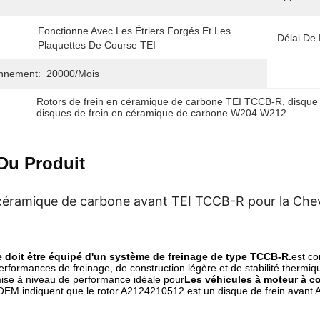
Fonctionne Avec Les Étriers Forgés Et Les 
Délai De 
Plaquettes De Course TEI
onnement:
20000/mois
Rotors de frein en céramique de carbone TEI TCCB-R
, 
disque
disques de frein en céramique de carbone W204 W212
Du Produit
 céramique de carbone avant TEI TCCB-R pour la Che
 doit être équipé d'un système de freinage de type TCCB-R.
est co
rformances de freinage, de construction légère et de stabilité thermiq
ise à niveau de performance idéale pour
Les véhicules à moteur à c
OEM indiquent que le rotor A2124210512 est un disque de frein avant 