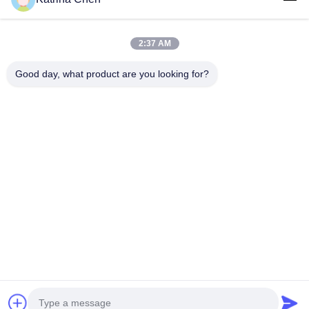
2:37 AM
La nostra newsletter
Good day, what product are you looking for?
Iscriviti alla nostra newsletter per sconti e altro.
Invia E-Mail
Politica sulla privacy
|
Mappa del sito
| La Cina va bene. Qualità Tei Racing
grande kit di freno Fornitore. 2020-2026 Guangzhou Hongzhi Technology
Co., Ltd. Tutti. Tutti i diritti riservati.