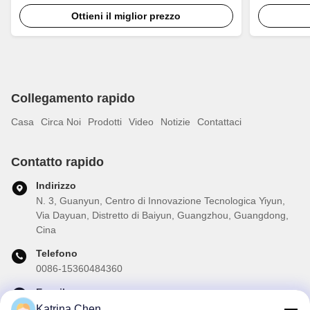
Camaro ZL1
M5 F82 M4 
Ottieni il miglior prezzo
Disc
Collegamento rapido
Casa
Circa Noi
Prodotti
Video
Notizie
Contattaci
Contatto rapido
Indirizzo
N. 3, Guanyun, Centro di Innovazione Tecnologica Yiyun,
Via Dayuan, Distretto di Baiyun, Guangzhou, Guangdong,
Cina
Telefono
0086-15360484360
E-mail
brake02@teibrakes.com
Katrina Chen