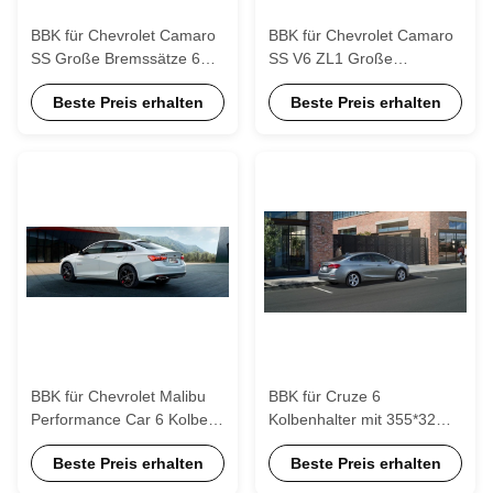
BBK für Chevrolet Camaro
BBK für Chevrolet Camaro
SS Große Bremssätze 6
SS V6 ZL1 Große
Kolbenhalter mit 405*34mm
Bremssätze 6 Kolbenhalter
Beste Preis erhalten
Beste Preis erhalten
Rotor 22 Zoll Rad Vorder
mit 405*34mm Rotor
und Hinter
BBK für Chevrolet Malibu
BBK für Cruze 6
Performance Car 6 Kolben
Kolbenhalter mit 355*32mm
mit 355*32mm Rotor Front
Rotor TEI Racing Big Brake
Beste Preis erhalten
Beste Preis erhalten
18 Zoll Rad
Kit Chevrolet Cruze