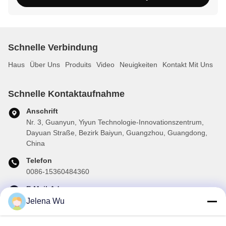
Schnelle Verbindung
Haus
Über Uns
Produits
Video
Neuigkeiten
Kontakt Mit Uns
Schnelle Kontaktaufnahme
Anschrift
Nr. 3, Guanyun, Yiyun Technologie-Innovationszentrum,
Dayuan Straße, Bezirk Baiyun, Guangzhou, Guangdong,
China
Telefon
0086-15360484360
E-Mail-Adresse
brake02@teibrakes.com
Jelena Wu