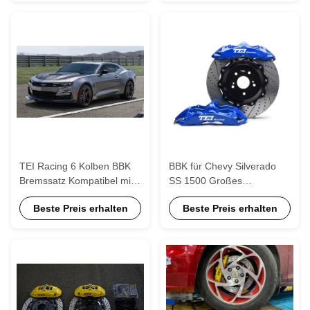
TEI Racing 6 Kolben BBK
BBK für Chevy Silverado
Bremssatz Kompatibel mit
SS 1500 Großes
Leistungswagen Chevrolet
Bremsgerät 20 Zoll Rad
Beste Preis erhalten
Beste Preis erhalten
Camaro
405*34mm Rotor Bohr und
Schlitten