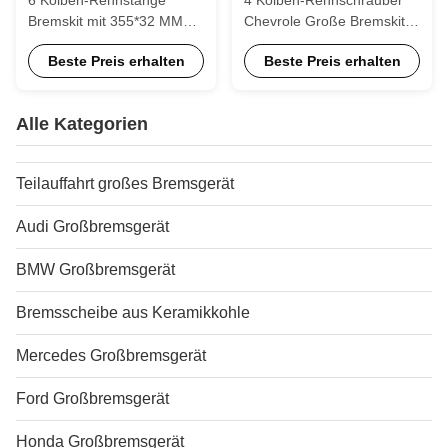
Bremskit mit 355*32 MM
Chevrole Große Bremskit
High Carbon Disc Racing
355*28 MM
Beste Preis erhalten
Beste Preis erhalten
für Chevrolet Malibu XL 18
Hochkohlenstoffscheibe
Zoll Felge
Rennschrauber und
Bremsbeläge für Trax 17
Alle Kategorien
Zoll Felge
Teilauffahrt großes Bremsgerät
Audi Großbremsgerät
BMW Großbremsgerät
Bremsscheibe aus Keramikkohle
Mercedes Großbremsgerät
Ford Großbremsgerät
Honda Großbremsgerät