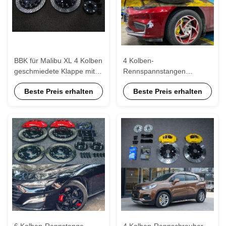
BBK für Malibu XL 4 Kolben
4 Kolben-
geschmiedete Klappe mit
Rennspannstangen
345*28mm Rotor 18 Zoll
Chevrole Große Bremskit
Beste Preis erhalten
Beste Preis erhalten
Rad TEI Racing Big Brake
355*28 MM
Kit
Hochkohlenstoffscheibe
Rennspann- und
Bremsbeläge für Malibu 17
Zoll Felge
6 Kolben-Rennstange
4 Kolben-Rennschrauber