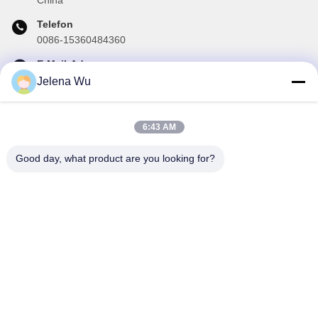
Telefon
0086-15360484360
E-Mail-Adresse
brake02@teibrakes.com
Jelena Wu
6:43 AM
Unser Newsletter
Good day, what product are you looking for?
Abonnieren Sie unseren Newsletter für Rabatte und mehr.
E-Mail Senden