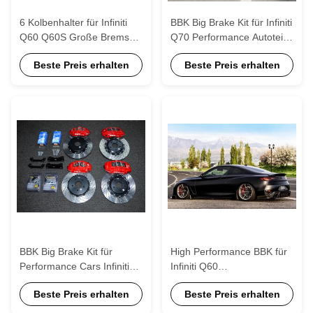
6 Kolbenhalter für Infiniti
BBK Big Brake Kit für Infiniti
Q60 Q60S Große Bremskit
Q70 Performance Autoteile
mit 2 Halterungen 19 Zoll
mit 378*32mm 405*34mm
Beste Preis erhalten
Beste Preis erhalten
20 Zoll Rad 405*34mm
Rotor
378*32mm Rotor
BBK Big Brake Kit für
High Performance BBK für
Performance Cars Infiniti
Infiniti Q60
Q50L Vorder- und Rückrad
Großbremsgerät mit
Beste Preis erhalten
Beste Preis erhalten
18 Zoll
405*34 378*32mm Rotor