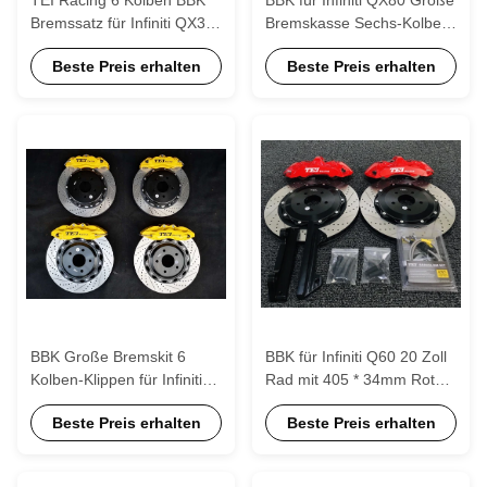
Bremssatz für Infiniti QX30
Bremskasse Sechs-Kolben-
mit 378*32mm 405*34mm
Klippen mit 405*34mm
Beste Preis erhalten
Beste Preis erhalten
Rotor
Rotor
BBK Große Bremskit 6
BBK für Infiniti Q60 20 Zoll
Kolben-Klippen für Infiniti
Rad mit 405 * 34mm Rotor
Q50 mit 355*32mm Rotor
Front und hinten Big Brake
Beste Preis erhalten
Beste Preis erhalten
Vorder und Hinter P60S
Kit
P40S-R