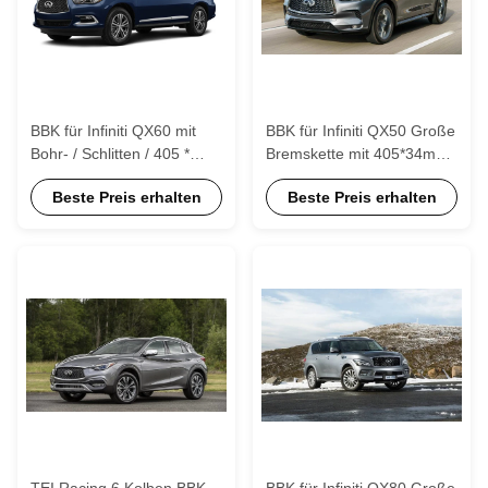
BBK für Infiniti QX60 mit
BBK für Infiniti QX50 Große
Bohr- / Schlitten / 405 *
Bremskette mit 405*34mm
34mm Rotor Big Brake Kit
Rotor 6 Kolben-Kaliber
Beste Preis erhalten
Beste Preis erhalten
S60
Vorderrad
TEI Racing 6 Kolben BBK
BBK für Infiniti QX80 Große