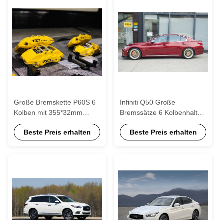
Große Bremskette P60S 6
Infiniti Q50 Große
Kolben mit 355*32mm
Bremssätze 6 Kolbenhalter
Rotor für Infiniti F35
mit benötigter Hardware
Beste Preis erhalten
Beste Preis erhalten
Vorderseite P40S-R mit
P60S
345*28mm Rotor für hinten