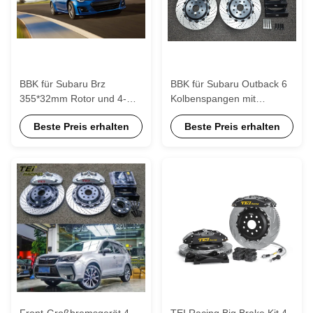
BBK für Subaru Brz
BBK für Subaru Outback 6
355*32mm Rotor und 4-
Kolbenspangen mit
Kolben-Kaliber BBK Große
355*32mm Rotor 18 Zoll
Beste Preis erhalten
Beste Preis erhalten
Bremssatz
Rad P60S
Front-Großbremsgerät 4
TEI Racing Big Brake Kit 4-