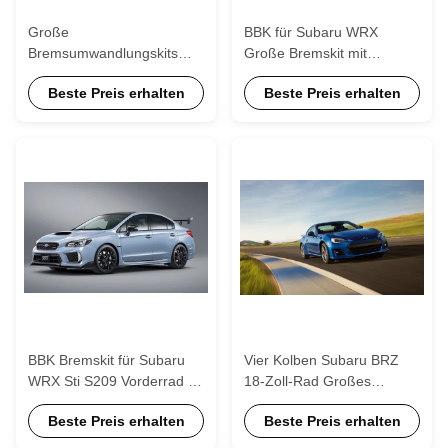
Große
BBK für Subaru WRX
Bremsumwandlungskits
Große Bremskit mit
kompatibel mit Subaru
355*32mm Scheibenrotor
Beste Preis erhalten
Beste Preis erhalten
Impreza WRX STI 6-Piston-
18 Zoll Rad
Kaliber
BBK Bremskit für Subaru
Vier Kolben Subaru BRZ
WRX Sti S209 Vorderrad 17
18-Zoll-Rad Großes
Zoll 18 Zoll 4 Kolben mit
Bremskit mit zwei
Beste Preis erhalten
Beste Preis erhalten
34532mm 355*32mm
Klemmern Mehrfarben
Optional