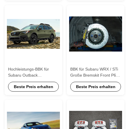
Hochleistungs-BBK für
BBK für Subaru WRX / STi
Subaru Outback
Große Bremskit Front P60S
Großbremskit, 6 Kolben
geschmiedet 6
Beste Preis erhalten
Beste Preis erhalten
Großbrems-Upgrade-Kit
Kolbenspangen 18 Zoll Rad