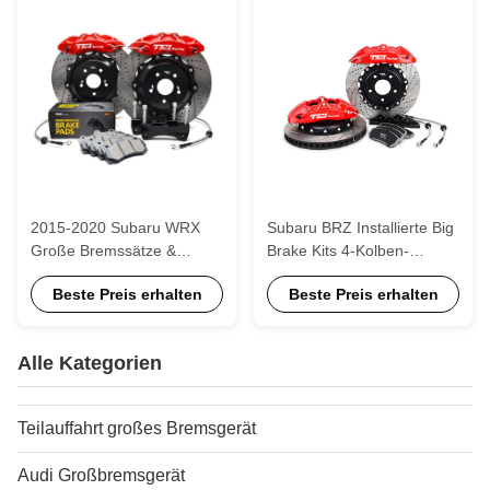
2015-2020 Subaru WRX
Subaru BRZ Installierte Big
Große Bremssätze &
Brake Kits 4-Kolben-
Upgrades WRX / STI
Schmiedekaliber mit
Beste Preis erhalten
Beste Preis erhalten
Große Bremssätze TEI
benötigter Hardware
Racing
P40NS
Alle Kategorien
Teilauffahrt großes Bremsgerät
Audi Großbremsgerät