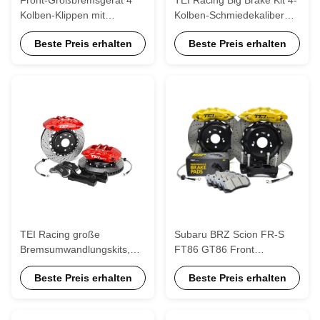
Kolben-Klippen mit
Kolben-Schmiedekaliber
355x28mm Rotor BBK
P40 Super für Subaru WRX
Beste Preis erhalten
Beste Preis erhalten
Automatikbremssystem für
BRZ
Subaru Forester 18 Zoll
Autofelge
TEI Racing große
Subaru BRZ Scion FR-S
Bremsumwandlungskits,
FT86 GT86 Front
Subaru 6 Kolben BBK
Großbremsgerät BBK Front
Beste Preis erhalten
Beste Preis erhalten
Bremskit
und Heck 18 Zoll 19 Zoll