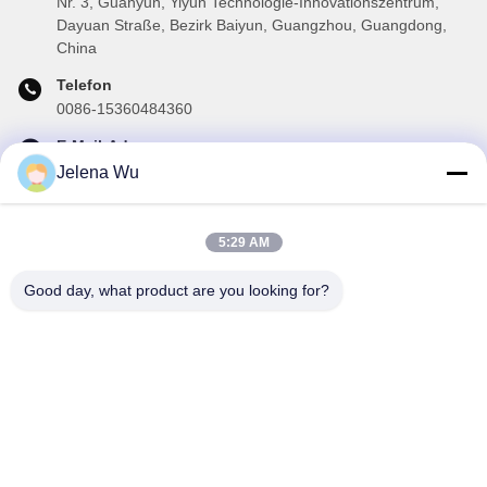
Nr. 3, Guanyun, Yiyun Technologie-Innovationszentrum,
Dayuan Straße, Bezirk Baiyun, Guangzhou, Guangdong,
China
Telefon
0086-15360484360
E-Mail-Adresse
brake02@teibrakes.com
Jelena Wu
5:29 AM
Unser Newsletter
Good day, what product are you looking for?
Abonnieren Sie unseren Newsletter für Rabatte und mehr.