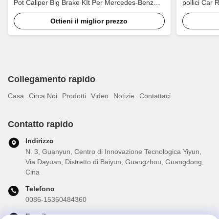
Pot Caliper Big Brake KIt Per Mercedes-Benz
pollici Car 
E300h 18 Inch Car Rim
Brake Kit A
Ottieni il miglior prezzo
Collegamento rapido
Casa
Circa Noi
Prodotti
Video
Notizie
Contattaci
Contatto rapido
Indirizzo
N. 3, Guanyun, Centro di Innovazione Tecnologica Yiyun,
Via Dayuan, Distretto di Baiyun, Guangzhou, Guangdong,
Cina
Telefono
0086-15360484360
E-mail