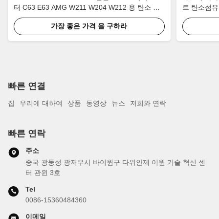
터 C63 E63 AMG W211 W204 W212 용 탄소 세
트 탄소섬유
라믹 디스크
가장 좋은 가격 을 구하라
빠른 연결
집
우리에 대하여
상품
동영상
뉴스
저희와 연락
빠른 연락
주소
중국 광둥성 광저우시 바이윈구 다위안제 이윈 기술 혁신 센
터 관윈 3호
Tel
0086-15360484360
이메일