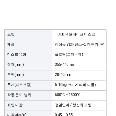
모델
TCCB-R 브레이크 디스크
재료
장섬유 강화 탄소-실리콘 카바이드
디스크 유형
플로팅(로터 + 햇)
직경(mm)
355-440mm
두께(mm)
28-40mm
무게(디스크당)
5-10kg(크기에 따라 다름)
작동 온도. 범위
600°C – 1500°C
표면 마감
정밀연마 / 항산화 코팅
마찰계수(μ)
0.45 – 0.55