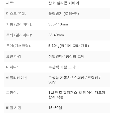
재료:
탄소-실리콘 카바이드
디스크 유형:
풀림방지 (로터+햇)
지름 (밀리미터):
355-440mm
두께 (밀리미터):
28-40mm
무게(디스크당):
5-10kg(크기에 따라 다름)
표면 마감:
정밀연마 / 항산화 코팅
마치다:
무광택 카본 그레이
애플리케이션:
고성능 자동차 / 슈퍼카 / 트랙카 /
SUV
호환성:
TEI 단조 캘리퍼스 및 레이싱 패드와
함께 작동
배달 시간:
15~30일