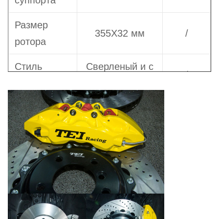
суппорта
Размер
355X32 мм
/
ротора
Стиль
Сверленый и с
/
ротора
прорезями
Тип болта
Фиксированный
/
Тип
тормозных
SPPA
/
колодок
Примечание: 1. Вы можете нажать на модель
суппорта, чтобы проверить информацию о