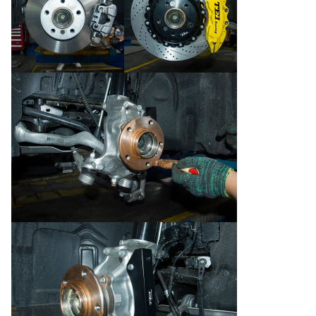
продуктах. Например, вы можете нажать
P60S
чтобы проверить информацию о
тормозном комплекте P60S.
2. SPPA = обычные керамические тормозные
колодки, SPPL = обычные металлические
тормозные колодки
SSS, XSS, MSS = гоночные металлические
тормозные колодки
3. Суппорт P60S обновлен до P60ES