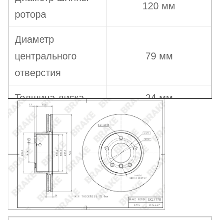
120 мм
ротора
Диаметр
центрального
79 мм
отверстия
Толщина диска
24 мм
Минимальная
22,4 мм
толщина диска
Общая высота
73,5 мм
Количество
крепежных
5