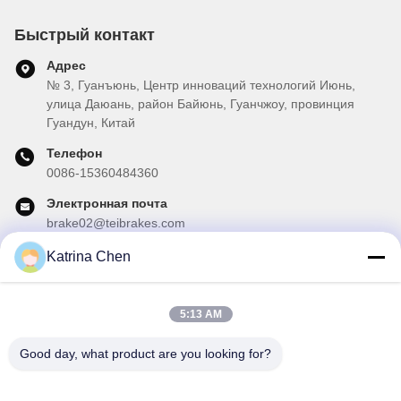
Быстрый контакт
Адрес
№ 3, Гуанъюнь, Центр инноваций технологий Июнь,
улица Даюань, район Байюнь, Гуанчжоу, провинция
Гуандун, Китай
Телефон
0086-15360484360
Электронная почта
brake02@teibrakes.com
Katrina Chen
Наш бюллетень
5:13 AM
Подпишитесь на нашу информационную рассылку для
получения скидок и прочего.
Good day, what product are you looking for?