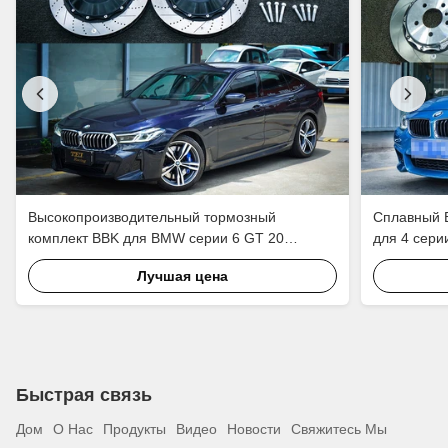
Высокопроизводительный тормозный
Сплавный 
комплект BBK для BMW серии 6 GT 20
для 4 сери
дюймовый автомобильный ободок передний 6
обода пере
Лучшая цена
поршень и задний 4 поршневый калибр для
тормозного
удержания EBP
тормозная
Быстрая связь
Дом
О Нас
Продукты
Видео
Новости
Свяжитесь Мы