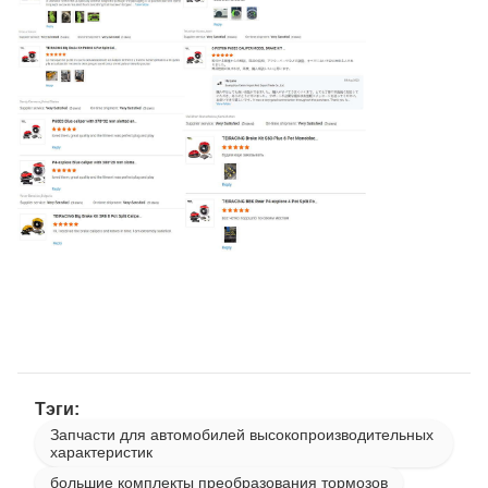
Высокоуглеродистый
сплав G3500
Материал
(Углерод 3,85%)
Термическая
обработка при 600℃ в
течение 24 часов / 72
Сертификаты
изогнутых
вентиляционных
отверстия
Динамическое
балансировочное
Стандарт
тестирование,
Тэги:
обнаружение
Запчасти для автомобилей высокопроизводительных
характеристик
вибрации DTV
большие комплекты преобразования тормозов