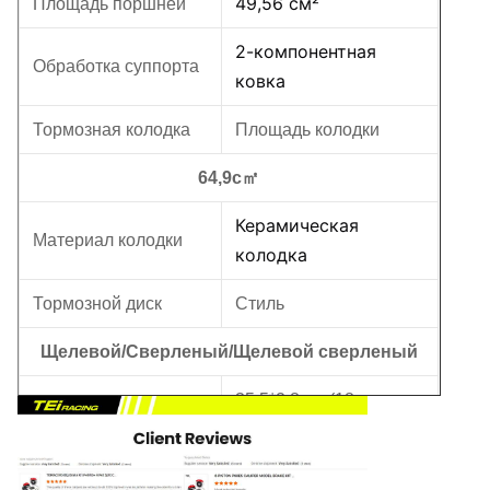
49,56 см²
Площадь поршней
2-компонентная
Обработка суппорта
ковка
Тормозная колодка
Площадь колодки
64,9c㎡
Керамическая
Материал колодки
колодка
Тормозной диск
Стиль
Щелевой/Сверленый/Щелевой сверленый
35,5*2,8 см (18
Размер
дюймов)