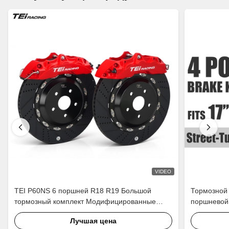
VIDEO
TEI P60NS 6 поршней R18 R19 Большой
Тормозной 
тормозный комплект Модифицированные
поршневой,
автоматические тормозные системы Части
Honda Acco
Лучшая цена
калибровки для Lexus IS250 IS300 XE20 XE30
CR4/5/6/7/8