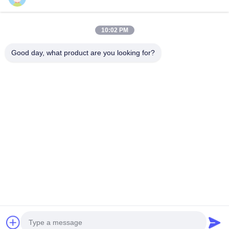
Наш бюллетень
10:02 PM
Подпишитесь на нашу информационную рассылку для
получения скидок и прочего.
Good day, what product are you looking for?
Отправить Электронную Почту
Политика уединения
|
Карта сайта
| Качество Китая хорошее Тэй-
рейсинг большой тормозный комплект Поставщик. © авторского права
2020-2026 Guangzhou Hongzhi Technology Co., Ltd. . Все права
защищены.