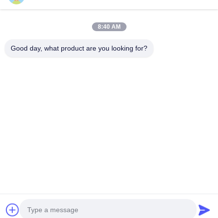
8:40 AM
Unser Newsletter
Good day, what product are you looking for?
Abonnieren Sie unseren Newsletter für Rabatte und mehr.
E-Mail Senden
Datenschutzrichtlinie
|
Sitemap
| China gut Qualität Teilauffahrt großes
Bremsgerät Lieferant. Copyright-© 2020-2026 Guangzhou Hongzhi
Technology Co., Ltd. - Alle. Alle Rechte vorbehalten.