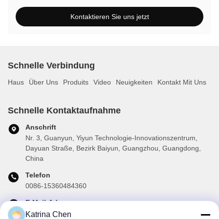
Kontaktieren Sie uns jetzt
Schnelle Verbindung
Haus
Über Uns
Produits
Video
Neuigkeiten
Kontakt Mit Uns
Schnelle Kontaktaufnahme
Anschrift
Nr. 3, Guanyun, Yiyun Technologie-Innovationszentrum,
Dayuan Straße, Bezirk Baiyun, Guangzhou, Guangdong,
China
Telefon
0086-15360484360
E-Mail-Adresse
brake02@teibrakes.com
Katrina Chen