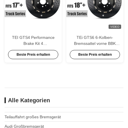
VIDEO
TEI GTS4 Performance
TEi GTS6 6-Kolben-
Brake Kit 4
Bremssattel vorne BBK
Kolbenbremsverschlüsse
Racing Brake Kit 18 Zoll 19
Beste Preis erhalten
Beste Preis erhalten
Rennen große Bremssätze
Zoll Rad für Toyota GT86
für Subaru Impreza STI
Supra A90 Subaru WRX
BRZ
STI
Alle Kategorien
Teilauffahrt großes Bremsgerät
Audi Großbremsgerät