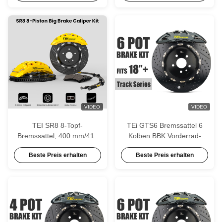
SUBARU BRZ 2012–2019
2000-2025
VIDEO
VIDEO
TEI SR8 8-Topf-
TEi GTS6 Bremssattel 6
Bremssattel, 400 mm/410
Kolben BBK Vorderrad-
mm/420 mm Rotor vorne,
Rennbremsensatz für
Beste Preis erhalten
Beste Preis erhalten
großes Bremsen-Set für
Nissan 350Z 370Z Mazda
Dodge Challenge Charger
RX-7 RX-8 Honda S2000
SRT Camaro