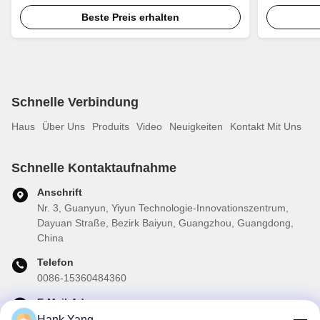
für Buick Regal 18 Zoll Autofelge
für Jaguar 
Beste Preis erhalten
Schnelle Verbindung
Haus
Über Uns
Produits
Video
Neuigkeiten
Kontakt Mit Uns
Schnelle Kontaktaufnahme
Anschrift
Nr. 3, Guanyun, Yiyun Technologie-Innovationszentrum,
Dayuan Straße, Bezirk Baiyun, Guangzhou, Guangdong,
China
Telefon
0086-15360484360
E-Mail-Adresse
brake02@teibrakes.com
Hank Yang