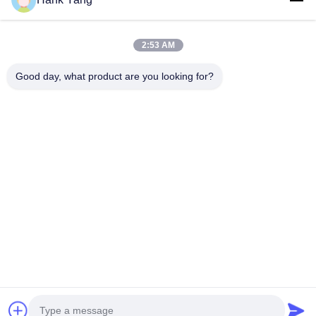
2:53 AM
Unser Newsletter
Good day, what product are you looking for?
Abonnieren Sie unseren Newsletter für Rabatte und mehr.
E-Mail Senden
Datenschutzrichtlinie
|
Sitemap
| China gut Qualität Teilauffahrt großes
Bremsgerät Lieferant. Copyright-© 2020-2026 Guangzhou Hongzhi
Technology Co., Ltd. - Alle. Alle Rechte vorbehalten.