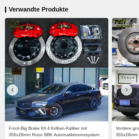
Verwandte Produkte
Front-Big Brake Kit 4 Kolben-Kaliber mit
Vordere gro
355x28mm Rotor BBK Automatikbremssystem
355x28mm R