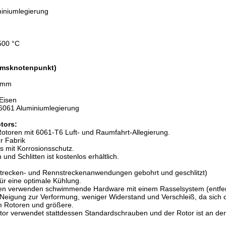
miniumlegierung
500 °C
umsknotenpunkt)
3 mm
-Eisen
 6061 Aluminiumlegierung
tors:
otoren mit 6061-T6 Luft- und Raumfahrt-Allegierung.
r Fabrik
 mit Korrosionsschutz.
 und Schlitten ist kostenlos erhältlich.
Strecken- und Rennstreckenanwendungen gebohrt und geschlitzt)
für eine optimale Kühlung.
n verwenden schwimmende Hardware mit einem Rasselsystem (entfer
 Neigung zur Verformung, weniger Widerstand und Verschleiß, da sich d
mm Rotoren und größere.
r verwendet stattdessen Standardschrauben und der Rotor ist an der 