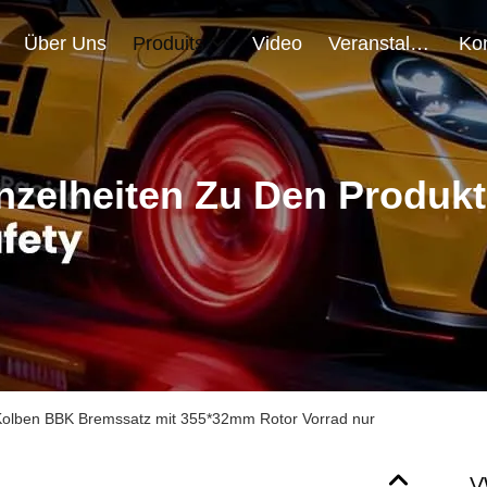
Über Uns
Produits
Video
Veranstaltungen
nzelheiten Zu Den Produk
lben BBK Bremssatz mit 355*32mm Rotor Vorrad nur
V