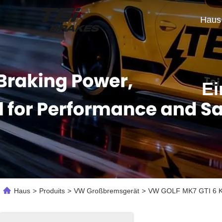
Haus
Ei
Haus
>
Produits
>
VW Großbremsgerät
>
VW GOLF MK7 GTI 6 Ko