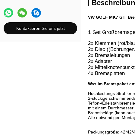
Beschreibun
VW GOLF MK7 GTi Brem
Kontaktieren Sie uns jetzt
1 Set Großbremsger
2x Klemmen (rot/blau
2x Disc ((Bohrungen
2x Bremsleitungen
2x Adapter
2x Mittelknotenpunkt
4x Bremsplatten
Was im Bremspaket ent
Hochleistungs-Strahler 
2-stückige schwimmende
Teflon-/Edelstahlbremsl
mit einem Durchmesser 
Bremsbeläge (kann auch
Alle notwendigen Montag
Packungsgröße: 42*42*