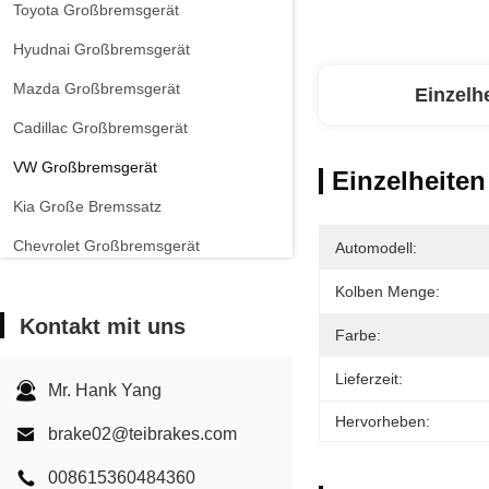
Toyota Großbremsgerät
Hyudnai Großbremsgerät
Mazda Großbremsgerät
Einzelh
Cadillac Großbremsgerät
VW Großbremsgerät
Einzelheiten
Kia Große Bremssatz
Chevrolet Großbremsgerät
Automodell:
Andere Autos Großbremsgerät
Kolben Menge:
Kontakt mit uns
EPB-Bremssattel
Farbe:
Carbon-Keramik-Bremsanlage
Lieferzeit:
Mr. Hank Yang
Hervorheben:
brake02@teibrakes.com
008615360484360