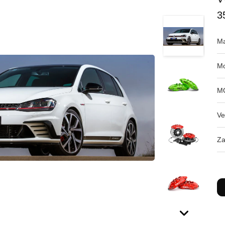
3
Ma
Mo
M
Ve
Za