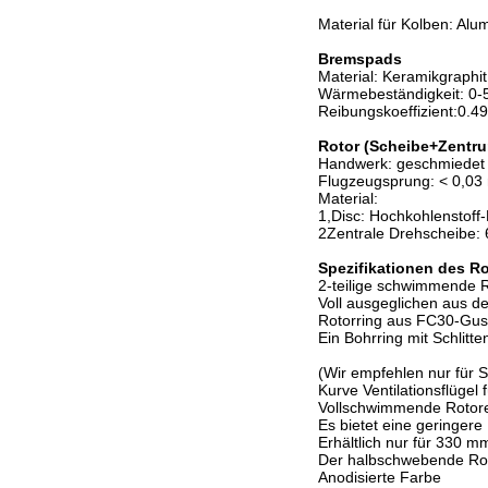
Material für Kolben: Alu
Bremspads
Material: Keramikgraphit
Wärmebeständigkeit: 0-
Reibungskoeffizient:0.49
Rotor (Scheibe+Zentr
Handwerk: geschmiedet
Flugzeugsprung: < 0,0
Material:
1,Disc: Hochkohlenstoff
2Zentrale Drehscheibe:
Spezifikationen des Ro
2-teilige schwimmende R
Voll ausgeglichen aus de
Rotorring aus FC30-Guss
Ein Bohrring mit Schlitten
(Wir empfehlen nur für 
Kurve Ventilationsflügel 
Vollschwimmende Rotore
Es bietet eine geringere
Erhältlich nur für 330 
Der halbschwebende Roto
Anodisierte Farbe