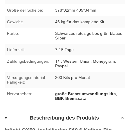
Größe der Scheibe:
378*32mm 405*34mm
Gewicht:
46 kg für das komplette Kit
Farbe:
Schwarzes rotes gelbes grün-blaues
Silber
Lieferzeit:
7-15 Tage
Zahlungsbedingungen:
T/T, Western Union, Moneygram,
Paypal
Versorgungsmaterial-
200 Kits pro Monat
Fähigkeit:
Hervorheben:
große Bremsumwandlungskits
,
BBK-Bremssatz
Beschreibung des Produkts
Infiniti QX50 installiertes S60 6-Kolben-Big-