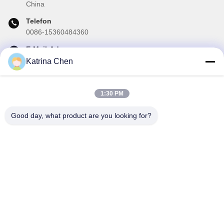
China
Telefon
0086-15360484360
E-Mail-Adresse
brake02@teibrakes.com
Katrina Chen
1:30 PM
Unser Newsletter
Good day, what product are you looking for?
Abonnieren Sie unseren Newsletter für Rabatte und mehr.
E-Mail Senden