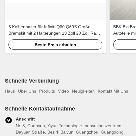
6 Kolbenhalter für Infiniti Q60 Q60S Große
BBK Big Bra
Bremskit mit 2 Halterungen 19 Zoll 20 Zoll Rad
Autoteile 
405*34mm 378*32mm Rotor
Beste Preis erhalten
Schnelle Verbindung
Haus
Über Uns
Produits
Video
Neuigkeiten
Kontakt Mit Uns
Schnelle Kontaktaufnahme
Anschrift
Nr. 3, Guanyun, Yiyun Technologie-Innovationszentrum,
Dayuan Straße, Bezirk Baiyun, Guangzhou, Guangdong,