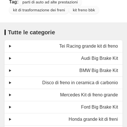
Tag:
parti di auto ad alte prestazioni
kit di trasformazione dei freni
kit freno bbk
Fuoco di freno
Tubo interno in PTFE +
Tutte le categorie
maglia intrecciata in
Materiale
acciaio inossidabile +
Tei Racing grande kit di freno
manica protettiva in
PVC
Audi Big Brake Kit
Certificato da TUV,
BMW Big Brake Kit
Certificati
DOT, ADR e ISO
Disco di freno in ceramica di carbonio
Mercedes Kit di freno grande
Ford Big Brake Kit
Honda grande kit di freni