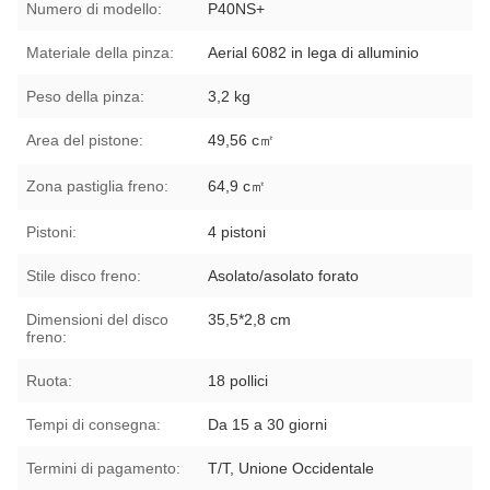
Numero di modello:
P40NS+
Materiale della pinza:
Aerial 6082 in lega di alluminio
Peso della pinza:
3,2 kg
Area del pistone:
49,56 c㎡
Zona pastiglia freno:
64,9 c㎡
Pistoni:
4 pistoni
Stile disco freno:
Asolato/asolato forato
Dimensioni del disco
35,5*2,8 cm
freno:
Ruota:
18 pollici
Tempi di consegna:
Da 15 a 30 giorni
Termini di pagamento:
T/T, Unione Occidentale