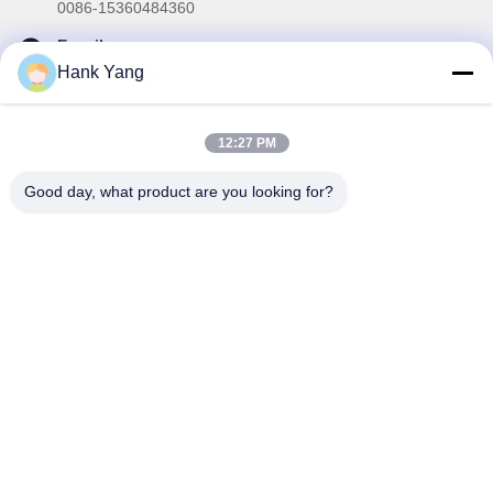
0086-15360484360
E-mail
brake02@teibrakes.com
Hank Yang
12:27 PM
La nostra newsletter
Good day, what product are you looking for?
Iscriviti alla nostra newsletter per sconti e altro.
Invia E-Mail