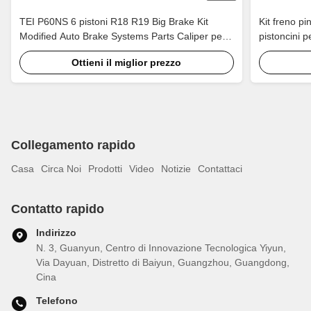
TEI P60NS 6 pistoni R18 R19 Big Brake Kit
Kit freno p
Modified Auto Brake Systems Parts Caliper per
pistoncini 
Lexus IS250 IS300 XE20 XE30 2005-2022
da 17 polli
Ottieni il miglior prezzo
Collegamento rapido
Casa
Circa Noi
Prodotti
Video
Notizie
Contattaci
Contatto rapido
Indirizzo
N. 3, Guanyun, Centro di Innovazione Tecnologica Yiyun,
Via Dayuan, Distretto di Baiyun, Guangzhou, Guangdong,
Cina
Telefono