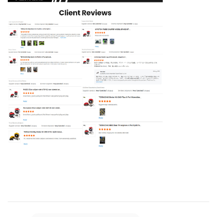
di materie tessili
35.5*2.8cm ((18
Dimensione
pollici)
G3500 Legatura ad alto
Materiale
tenore di carbonio
(carbonio 3,85%)
600°C Trattamento
termico per 24 ore /72
Artiglieria
slot curvi di
ventilazione
Test di equilibrio
Norme
dinamico, rilevamento
delle vibrazioni DTV