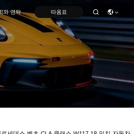
희와 연락
따옴표
템
르세데스 벤츠 CLA 클래스 W117 18 인치 자동차