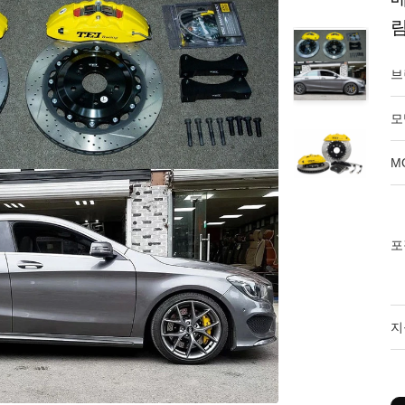
림
브
모
M
포
지