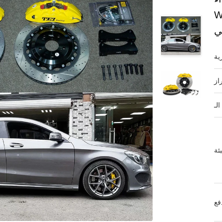
امل أمامي 4
ي