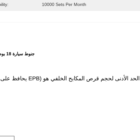
lity:
10000 Sets Per Month
مجموعة مكابح عالية الأداء BBK لمرسيدس بنز CLA Class W117 جنوط سيارة 18 بوصة أمامي 4 مكبس نظام مكابح تلقائي