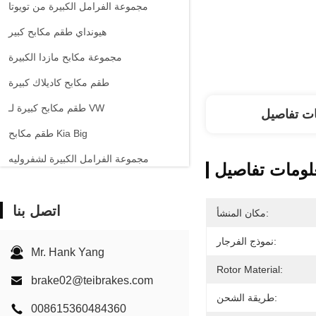
مجموعة الفرامل الكبيرة من تويوتا
هيونداي طقم مكابح كبير
مجموعة مكابح مازدا الكبيرة
طقم مكابح كاديلاك كبيرة
طقم مكابح كبيرة لـ VW
ت تفاصيل
طقم مكابح Kia Big
مجموعة الفرامل الكبيرة لشفروليه
لومات تفاصيل
السيارات الأخرى مجموعة الفرامل الكبيرة
اتصل بنا
فرجار فرامل EPB
مكان المنشأ:
طقم مكابح من السيراميك الكربوني
نموذج الفرجار:
Mr. Hank Yang
Rotor Material:
brake02@teibrakes.com
طريقة الشحن:
008615360484360