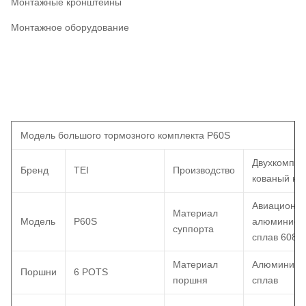
Монтажные кронштейны
Монтажное оборудование
Модель большого тормозного комплекта P60S
Двухкомпон
Бренд
TEI
Производство
кованый ко
Авиационн
Материал
Модель
P60S
алюминиев
суппорта
сплав 6082
Материал
Алюминиев
Поршни
6 POTS
поршня
сплав