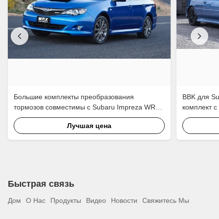
Большие комплекты преобразования
BBK для S
тормозов совместимы с Subaru Impreza WRX
комплект с
STI 6 поршневым калибровкой
дюймовым 
Лучшая цена
Быстрая связь
Дом
О Нас
Продукты
Видео
Новости
Свяжитесь Мы