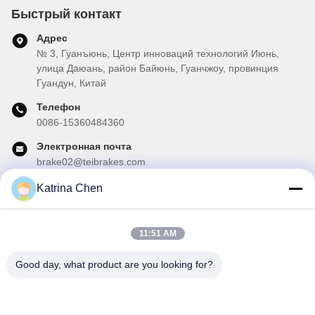
Быстрый контакт
Адрес
№ 3, Гуанъюнь, Центр инноваций технологий Июнь,
улица Даюань, район Байюнь, Гуанчжоу, провинция
Гуандун, Китай
Телефон
0086-15360484360
Электронная почта
brake02@teibrakes.com
Katrina Chen
Наш бюллетень
11:51 AM
Подпишитесь на нашу информационную рассылку для
получения скидок и прочего.
Good day, what product are you looking for?