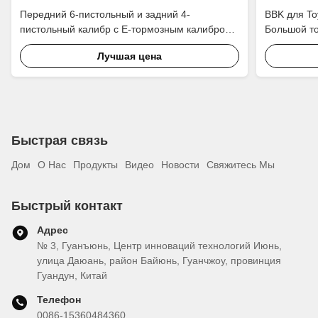
Передний 6-пистольный и задний 4-
BBK для To
пистольный калибр с E-тормозным калибром
Большой т
BBK автоматическая тормозная система Для
калибр с 3
Лучшая цена
HAVAL H9 18-дюймового обода
Быстрая связь
Дом
О Нас
Продукты
Видео
Новости
Свяжитесь Мы
Быстрый контакт
Адрес
№ 3, Гуанъюнь, Центр инноваций технологий Июнь,
улица Даюань, район Байюнь, Гуанчжоу, провинция
Гуандун, Китай
Телефон
0086-15360484360