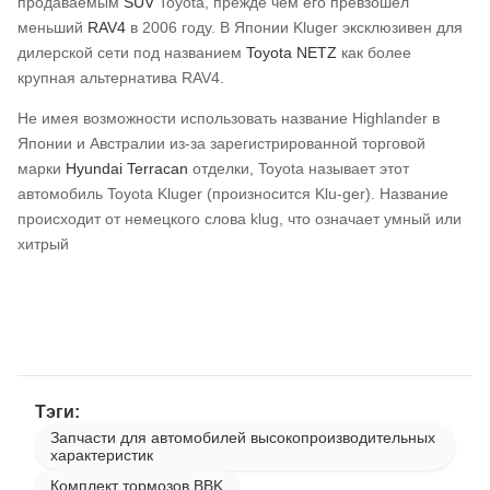
продаваемым
SUV
Toyota, прежде чем его превзошел
меньший
RAV4
в 2006 году. В Японии Kluger эксклюзивен для
дилерской сети под названием
Toyota NETZ
как более
крупная альтернатива RAV4.
Не имея возможности использовать название Highlander в
Японии и Австралии из-за зарегистрированной торговой
марки
Hyundai Terracan
отделки, Toyota называет этот
автомобиль Toyota Kluger (произносится Klu-ger). Название
происходит от немецкого слова klug, что означает умный или
хитрый
Тэги:
Запчасти для автомобилей высокопроизводительных
характеристик
Комплект тормозов BBK