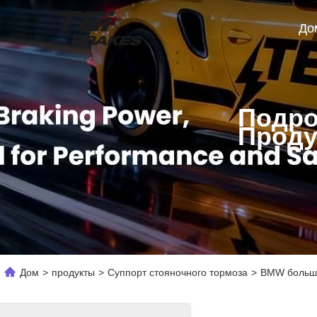
До
Подро
Проду
Дом
>
продукты
>
Суппорт стояночного тормоза
>
BMW большо