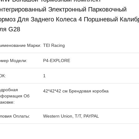
нтегрированный Электронный Парковочный
ормоз Для Заднего Колеса 4 Поршневый Калиб
ля G28
именование Марки:
TEI Racing
мер Модели:
P4-EXPLORE
ОК:
1
одробная
42*42*42 см Брендовая коробка
нформация Об
аковке:
ловия Оплаты:
Western Union, T/T, PAYPAL