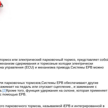
тормоз или электрический парковочный тормоз, представляет собо
механизм сдерживания и тормозные колодки электрически
лока управления (ECU) и механизма привода.Системы EPB можно
ля парковочных тормозов,Системы EPB обеспечивают другие
нажимает на педаль или спускает сцепление., и зажимание с
а.
[2]
Кроме того, функция удержания на склоне, которая применяет
а с помощью EPB.
ого парковочного тормоза, называемой iEPB и интегрированной в