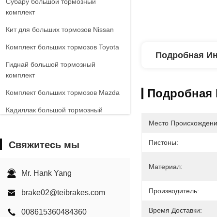
Субару большой тормозный
комплект
Кит для больших тормозов Nissan
Комплект больших тормозов Toyota
Подробная И
Гиднай большой тормозный
комплект
Подробная
Комплект больших тормозов Mazda
Кадиллак большой тормозный
комплект
Место Происхождени
Большой тормоз VW
Пистоны:
Свяжитесь мы
Киа Большой тормозный комплект
Материал:
Большой тормозный комплект
Mr. Hank Yang
Chevrolet
Производитель:
brake02@teibrakes.com
Другие машины Большой тормозный
Время Доставки:
комплект
008615360484360