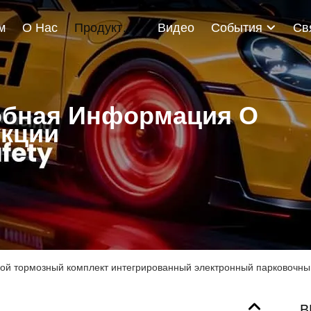
м
О Нас
Продукты
Видео
События
бная Информация О
кции
й тормозный комплект интегрированный электронный парковочный
B