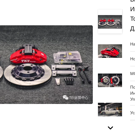
И
Т
Д
На
Но
М
П
И
Уп
Ус