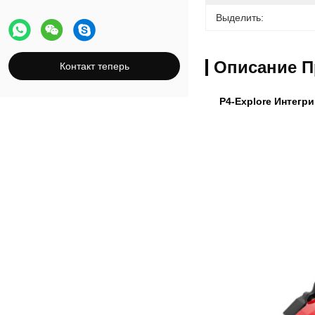
Суппорт стояночного тормоза
Выделить:
Комплект карбоново-керамических
тормозов
Описание П
Контакт теперь
P4-Explore Интегр