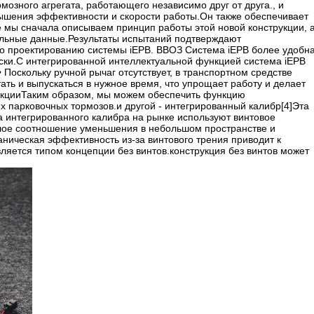
мозного агрегата, работающего независимо друг от друга., и
ышения эффективности и скорости работы.Он также обеспечивает
е мы сначала описываем принцип работы этой новой конструкции, 
альные данные.Результаты испытаний подтверждают
о проектированию системы iEPB. ВВОЗ Система iEPB более удобн
ски.С интегрированной интеллектуальной функцией система iEPB
Поскольку ручной рычаг отсутствует, в транспортном средстве
ть и выпускаться в нужное время, что упрощает работу и делает
акцииТаким образом, мы можем обеспечить функцию
х парковочных тормозов.и другой - интегрированный калибр[4]Эта
па интегрированного калибра на рынке используют винтовое
ьшое соотношение уменьшения в небольшом пространстве и
ническая эффективность из-за винтового трения приводит к
ляется типом концепции без винтов.конструкция без винтов может