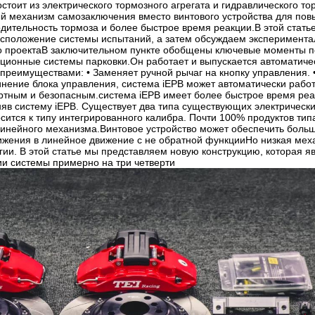
тоит из электрического тормозного агрегата и гидравлического тор
й механизм самозаключения вместо винтового устройства для пов
дительность тормоза и более быстрое время реакции.В этой стать
асположение системы испытаний, а затем обсуждаем эксперимент
о проектаВ заключительном пункте обобщены ключевые моменты п
иционные системы парковки.Он работает и выпускается автоматиче
реимуществами: • Заменяет ручной рычаг на кнопку управления. • 
нение блока управления, система iEPB может автоматически работа
ртным и безопасным.система iEPB имеет более быстрое время ре
яв систему iEPB. Существует два типа существующих электрически
осится к типу интегрированного калибра. Почти 100% продуктов ти
 линейного механизма.Винтовое устройство может обеспечить бол
жения в линейное движение с не обратной функцииНо низкая меха
ии. В этой статье мы представляем новую конструкцию, которая яв
ии системы примерно на три четверти