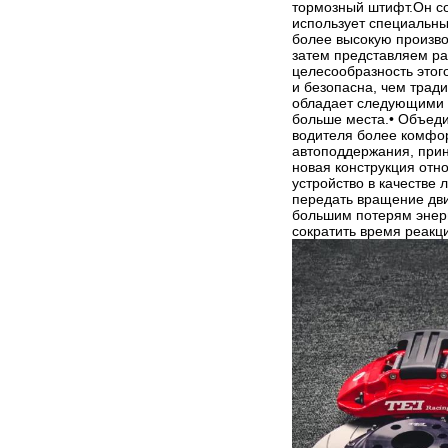
тормозный штифт.Он сос
использует специальны
более высокую произво
затем представляем р
целесообразность этог
и безопасна, чем трад
обладает следующими п
больше места.• Объеди
водителя более комфо
автоподдержания, прин
новая конструкция отн
устройство в качестве
передать вращение дви
большим потерям энерг
сократить время реакц