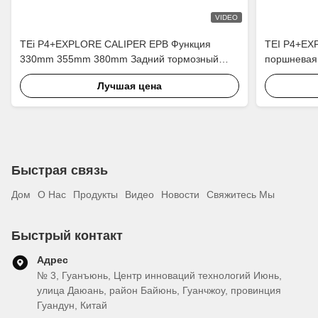
VIDEO
TEi P4+EXPLORE CALIPER EPB Функция
TEI P4+EX
330mm 355mm 380mm Задний тормозный
поршневая 
комплект для автоматической тормозной
задних то
Лучшая цена
системы
Быстрая связь
Дом
О Нас
Продукты
Видео
Новости
Свяжитесь Мы
Быстрый контакт
Адрес
№ 3, Гуанъюнь, Центр инноваций технологий Июнь,
улица Даюань, район Байюнь, Гуанчжоу, провинция
Гуандун, Китай