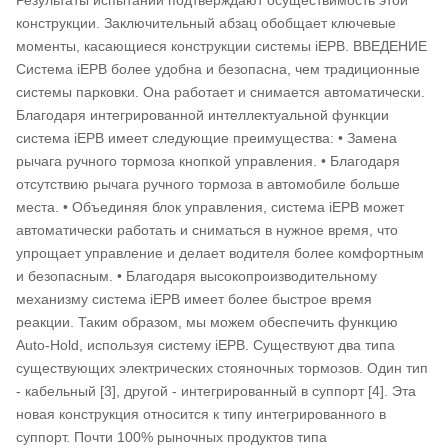
Результаты испытаний подтверждают осуществимость этой
конструкции. Заключительный абзац обобщает ключевые
моменты, касающиеся конструкции системы iEPB. ВВЕДЕНИЕ
Система iEPB более удобна и безопасна, чем традиционные
системы парковки. Она работает и снимается автоматически.
Благодаря интегрированной интеллектуальной функции
система iEPB имеет следующие преимущества: • Замена
рычага ручного тормоза кнопкой управления. • Благодаря
отсутствию рычага ручного тормоза в автомобиле больше
места. • Объединяя блок управления, система iEPB может
автоматически работать и сниматься в нужное время, что
упрощает управление и делает водителя более комфортным
и безопасным. • Благодаря высокопроизводительному
механизму система iEPB имеет более быстрое время
реакции. Таким образом, мы можем обеспечить функцию
Auto-Hold, используя систему iEPB. Существуют два типа
существующих электрических стояночных тормозов. Один тип
- кабельный [3], другой - интегрированный в суппорт [4]. Эта
новая конструкция относится к типу интегрированного в
суппорт. Почти 100% рыночных продуктов типа