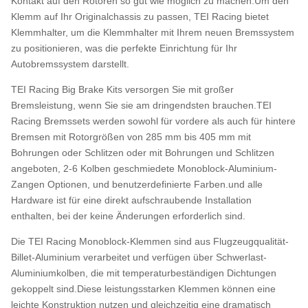
Kontakt auf den Rotoren so gut wie möglich zu machen.Um den
Klemm auf Ihr Originalchassis zu passen, TEI Racing bietet
Klemmhalter, um die Klemmhalter mit Ihrem neuen Bremssystem
zu positionieren, was die perfekte Einrichtung für Ihr
Autobremssystem darstellt.
TEI Racing Big Brake Kits versorgen Sie mit großer
Bremsleistung, wenn Sie sie am dringendsten brauchen.TEI
Racing Bremssets werden sowohl für vordere als auch für hintere
Bremsen mit Rotorgrößen von 285 mm bis 405 mm mit
Bohrungen oder Schlitzen oder mit Bohrungen und Schlitzen
angeboten, 2-6 Kolben geschmiedete Monoblock-Aluminium-
Zangen Optionen, und benutzerdefinierte Farben.und alle
Hardware ist für eine direkt aufschraubende Installation
enthalten, bei der keine Änderungen erforderlich sind.
Die TEI Racing Monoblock-Klemmen sind aus Flugzeugqualität-
Billet-Aluminium verarbeitet und verfügen über Schwerlast-
Aluminiumkolben, die mit temperaturbeständigen Dichtungen
gekoppelt sind.Diese leistungsstarken Klemmen können eine
leichte Konstruktion nutzen und gleichzeitig eine dramatisch