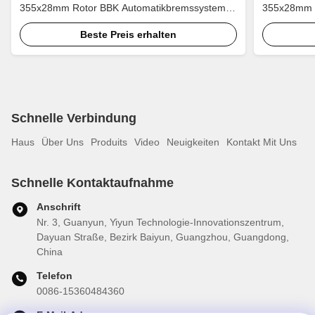
355x28mm Rotor BBK Automatikbremssystem
355x28mm R
für Buick Regal 18 Zoll Autofelge
für Jaguar 
Beste Preis erhalten
Schnelle Verbindung
Haus
Über Uns
Produits
Video
Neuigkeiten
Kontakt Mit Uns
Schnelle Kontaktaufnahme
Anschrift
Nr. 3, Guanyun, Yiyun Technologie-Innovationszentrum,
Dayuan Straße, Bezirk Baiyun, Guangzhou, Guangdong,
China
Telefon
0086-15360484360
E-Mail-Adresse