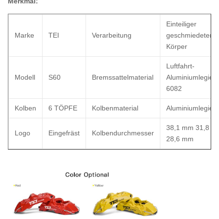
Merkmal:
Einteiliger
Marke
TEI
Verarbeitung
geschmiedeter
Körper
Luftfahrt-
Modell
S60
Bremssattelmaterial
Aluminiumlegier
6082
Kolben
6 TÖPFE
Kolbenmaterial
Aluminiumlegier
38,1 mm 31,8 
Logo
Eingefräst
Kolbendurchmesser
28,6 mm