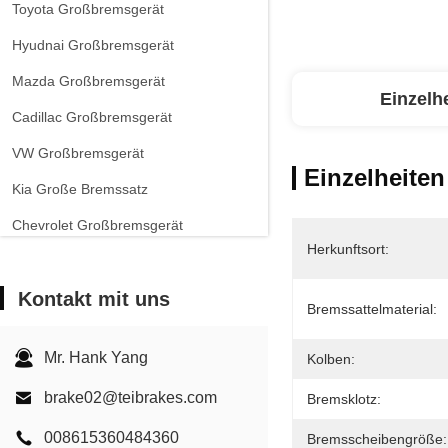
Toyota Großbremsgerät
Hyudnai Großbremsgerät
Mazda Großbremsgerät
Einzelh
Cadillac Großbremsgerät
VW Großbremsgerät
Einzelheiten
Kia Große Bremssatz
Chevrolet Großbremsgerät
Herkunftsort:
Andere Autos Großbremsgerät
Kontakt mit uns
EPB-Bremssattel
Bremssattelmaterial:
Carbon-Keramik-Bremsanlage
Mr. Hank Yang
Kolben:
brake02@teibrakes.com
Bremsklotz:
008615360484360
Bremsscheibengröße: