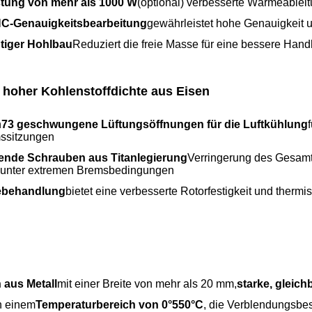
istung von mehr als 1000 W
(optional) verbesserte Wärmeableit
C-Genauigkeitsbearbeitung
gewährleistet hohe Genauigkeit 
tiger Hohlbau
Reduziert die freie Masse für eine bessere Ha
hoher Kohlenstoffdichte aus Eisen
n
73 geschwungene Lüftungsöffnungen für die Luftkühlung
mssitzungen
ende Schrauben aus Titanlegierung
Verringerung des Gesamtg
t unter extremen Bremsbedingungen
ebehandlung
bietet eine verbesserte Rotorfestigkeit und thermi
 aus Metall
mit einer Breite von mehr als 20 mm,
starke, gleic
in einem
Temperaturbereich von 0°550°C
, die Verblendungsbest