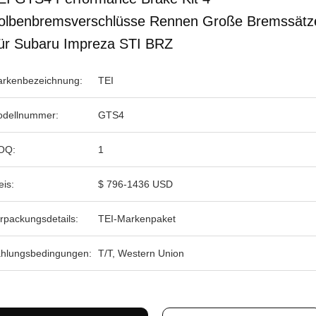
olbenbremsverschlüsse Rennen Große Bremssätz
ür Subaru Impreza STI BRZ
rkenbezeichnung:
TEI
dellnummer:
GTS4
OQ:
1
eis:
$ 796-1436 USD
rpackungsdetails:
TEI-Markenpaket
hlungsbedingungen:
T/T, Western Union