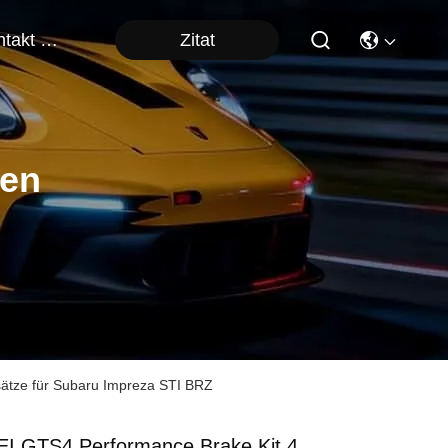
Zitat
Kontakt Mit Uns
ten
ätze für Subaru Impreza STI BRZ
EI GTS4 Performance Brake Kit 4