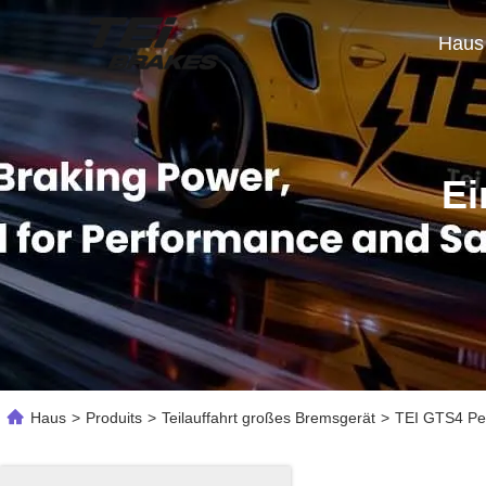
Haus
Ei
Haus
>
Produits
>
Teilauffahrt großes Bremsgerät
>
TEI GTS4 Pe