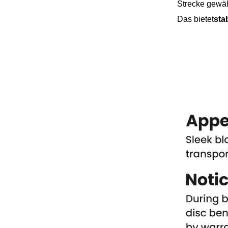
Strecke gewäh
Das bietet
sta