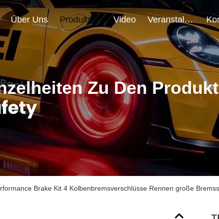
Über Uns
Produits
Video
Veranstaltungen
nzelheiten Zu Den Produk
rformance Brake Kit 4 Kolbenbremsverschlüsse Rennen große Bremss
T