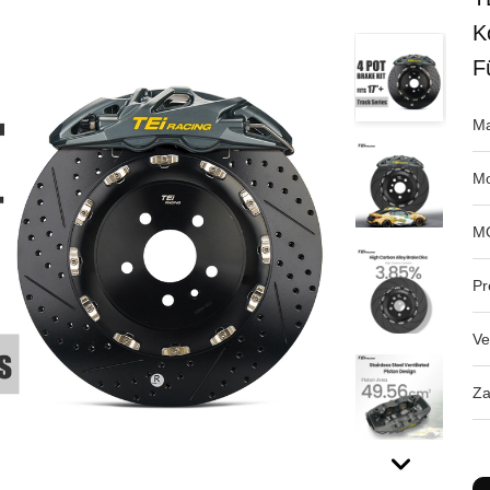
K
F
Ma
Mo
M
Pr
Ve
Za