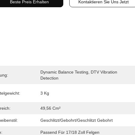
Beste Preis Erhalten
Kontaktieren Sie Uns Jetzt
Dynamic Balance Testing, DTV Vibration 
rung:
Detection
telgewicht:
3 Kg
reich:
49,56 Cm²
ibenstil:
Geschlitzt/gebohrt/geschlitzt Gebohrt
e:
Passend Für 17/18 Zoll Felgen