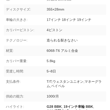
ディスクサイズ:
355×28mm
車輪の大きさ:
17インチ 18インチ 19インチ
カリパーピストン:
4ピストン
テクノロジー:
造られる裂きなさい
材質:
6068-T6 アルミ合金
カリパー重量:
5.8kg
受渡し時間:
5~8日
支払条件:
T/T,ウェスタンユニオン,マネーグラ
ム,ペイペル
供給の能力:
1000/月
ハイライト:
G28 BBK
,
19インチ車輪 BBK
,