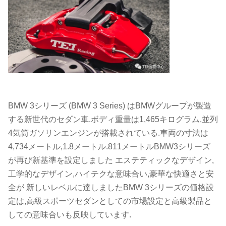
BMW 3シリーズ (BMW 3 Series) はBMWグループが製造
する新世代のセダン車.ボディ重量は1,465キログラム,並列
4気筒ガソリンエンジンが搭載されている.車両の寸法は
4,734メートル,1.8メートル.811メートルBMW3シリーズ
が再び新基準を設定しました エステティックなデザイン,
工学的なデザイン,ハイテクな意味合い,豪華な快適さと安
全が 新しいレベルに達しましたBMW 3シリーズの価格設
定は,高級スポーツセダンとしての市場設定と高級製品と
しての意味合いも反映しています.