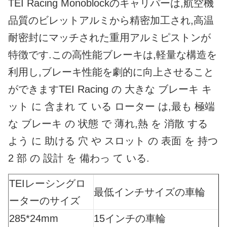
TEI Racing Monoblockのキャリパーは,航空機
品質のビレットアルミから精密加工され,高温
耐密封にマッチされた重用アルミピストンが
特徴です.この高性能ブレーキは,軽量な構造を
利用し,ブレーキ性能を劇的に向上させること
ができますTEI Racing の 大きな ブレーキ キ
ット に 含まれ て いる ローター は,最も 極端
な ブレーキ の 状態 で 薄れ,熱 を 消散 する
よう に 助ける 穴 や スロット の 表面 を 持つ
2 部 の 設計 を 備わっ て いる.
TEIレーシングロ
最低インチサイズの車輪
ーターのサイズ
285*24mm
15インチの車輪