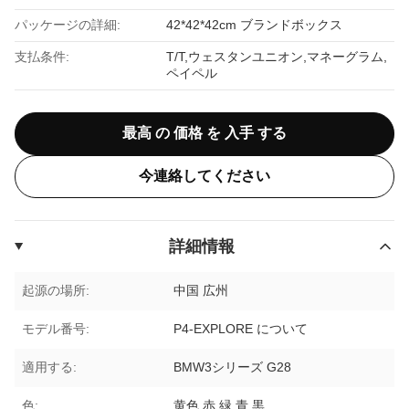
パッケージの詳細:
42*42*42cm ブランドボックス
支払条件:
T/T,ウェスタンユニオン,マネーグラム,
ペイペル
最高 の 価格 を 入手 する
今連絡してください
詳細情報
起源の場所:
中国 広州
モデル番号:
P4-EXPLORE について
適用する:
BMW3シリーズ G28
色:
黄色,赤,緑,青,黒