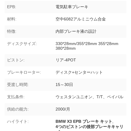
EPB:
電気駐車ブレーキ
材料:
空中6082アルミニウム合金
特徴:
内部ブレーキ液の設計
ディスクサイズ:
330*28mm/355*28mm 355*28mm
380*28mm
ピストン:
リア-4POT
ブレーキローター:
ディスク+センターハット
受渡し時間:
15～30日
支払条件:
ウェスタンユニオン、T/T、ペイパル
供給の能力:
2000/月
ハイライト:
BMW X3 EPB ブレーキ キット
,
4つのピストンの後部ブレーキキャリ