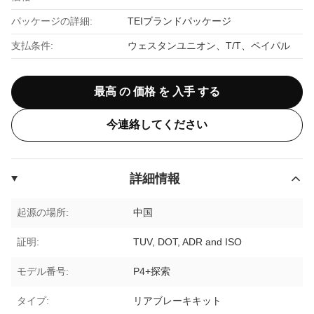
パッケージの詳細:
TEIブランドパッケージ
支払条件:
ウェスタンユニオン、T/T、ペイパル
最高 の 価格 を 入手 する
今連絡してください
詳細情報
起源の場所:
中国
証明:
TUV, DOT, ADR and ISO
モデル番号:
P4+探索
タイプ:
リアブレーキキット