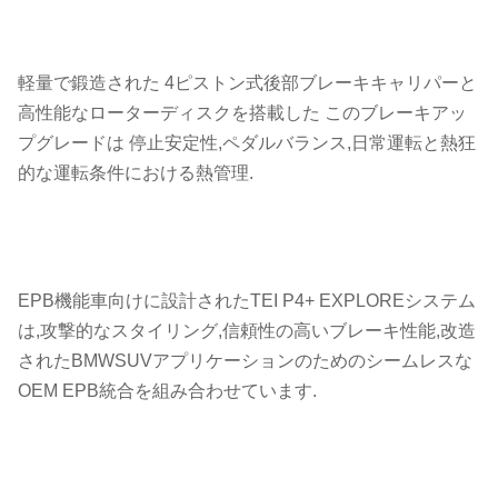
軽量で鍛造された 4ピストン式後部ブレーキキャリパーと
高性能なローターディスクを搭載した このブレーキアッ
プグレードは 停止安定性,ペダルバランス,日常運転と熱狂
的な運転条件における熱管理.
EPB機能車向けに設計されたTEI P4+ EXPLOREシステム
は,攻撃的なスタイリング,信頼性の高いブレーキ性能,改造
されたBMWSUVアプリケーションのためのシームレスな
OEM EPB統合を組み合わせています.