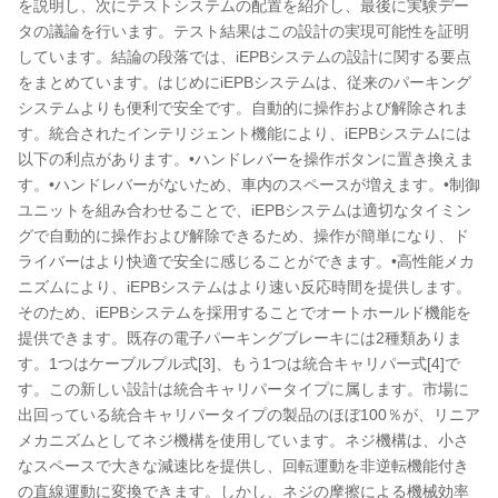
を説明し、次にテストシステムの配置を紹介し、最後に実験デー
タの議論を行います。テスト結果はこの設計の実現可能性を証明
しています。結論の段落では、iEPBシステムの設計に関する要点
をまとめています。はじめにiEPBシステムは、従来のパーキング
システムよりも便利で安全です。自動的に操作および解除されま
す。統合されたインテリジェント機能により、iEPBシステムには
以下の利点があります。•ハンドレバーを操作ボタンに置き換えま
す。•ハンドレバーがないため、車内のスペースが増えます。•制御
ユニットを組み合わせることで、iEPBシステムは適切なタイミン
グで自動的に操作および解除できるため、操作が簡単になり、ド
ライバーはより快適で安全に感じることができます。•高性能メカ
ニズムにより、iEPBシステムはより速い反応時間を提供します。
そのため、iEPBシステムを採用することでオートホールド機能を
提供できます。既存の電子パーキングブレーキには2種類ありま
す。1つはケーブルプル式[3]、もう1つは統合キャリパー式[4]で
す。この新しい設計は統合キャリパータイプに属します。市場に
出回っている統合キャリパータイプの製品のほぼ100％が、リニア
メカニズムとしてネジ機構を使用しています。ネジ機構は、小さ
なスペースで大きな減速比を提供し、回転運動を非逆転機能付き
の直線運動に変換できます。しかし、ネジの摩擦による機械効率