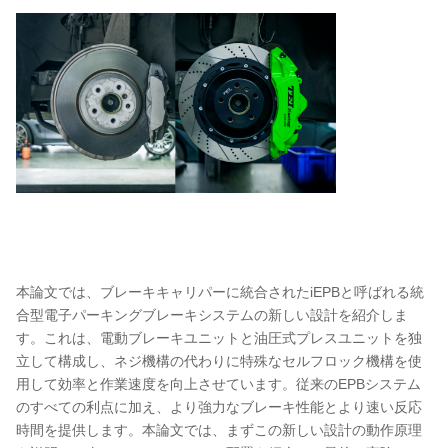
本論文では、ブレーキキャリパーに統合されたiEPBと呼ばれる統
合型電子パーキングブレーキシステムの新しい設計を紹介しま
す。これは、電動ブレーキユニットと油圧式プレスユニットを独
立して構成し、ネジ機構の代わりに特殊なセルフロック機構を使
用して効率と作業速度を向上させています。従来のEPBシステム
のすべての利点に加え、より強力なブレーキ性能とより速い反応
時間を提供します。本論文では、まずこの新しい設計の動作原理