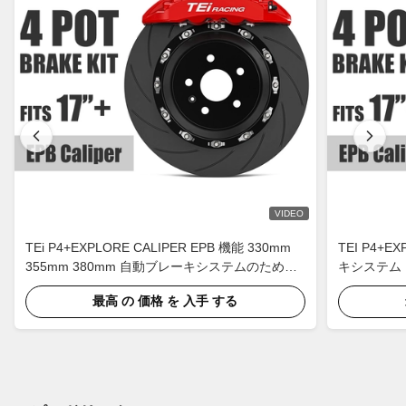
VIDEO
TEi P4+EXPLORE CALIPER EPB 機能 330mm
TEI P4+
355mm 380mm 自動ブレーキシステムのための
キシステム 
バックブレーキキット
最高 の 価格 を 入手 する