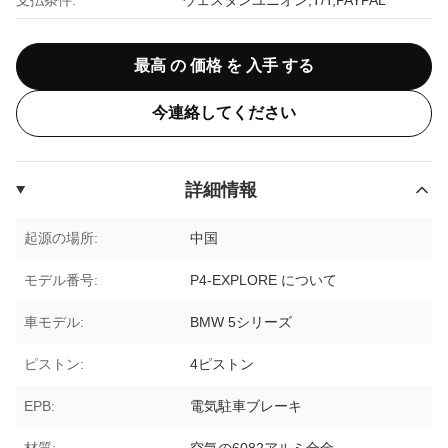
最高 の 価格 を 入手 する
今連絡してください
詳細情報
起源の場所:
中国
モデル番号:
P4-EXPLORE について
車モデル:
BMW 5シリーズ
ピストン:
4ピストン
EPB:
電気駐車ブレーキ
材質:
空気の6082アルミ合金