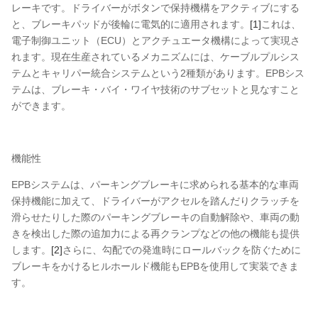
レーキです。ドライバーがボタンで保持機構をアクティブにする
と、ブレーキパッドが後輪に電気的に適用されます。
[1]
これは、
電子制御ユニット（ECU）とアクチュエータ機構によって実現さ
れます。現在生産されているメカニズムには、ケーブルプルシス
テムとキャリパー統合システムという2種類があります。EPBシス
テムは、ブレーキ・バイ・ワイヤ技術のサブセットと見なすこと
ができます。
機能性
EPBシステムは、パーキングブレーキに求められる基本的な車両
保持機能に加えて、ドライバーがアクセルを踏んだりクラッチを
滑らせたりした際のパーキングブレーキの自動解除や、車両の動
きを検出した際の追加力による再クランプなどの他の機能も提供
します。
[2]
さらに、勾配での発進時にロールバックを防ぐために
ブレーキをかけるヒルホールド機能もEPBを使用して実装できま
す。