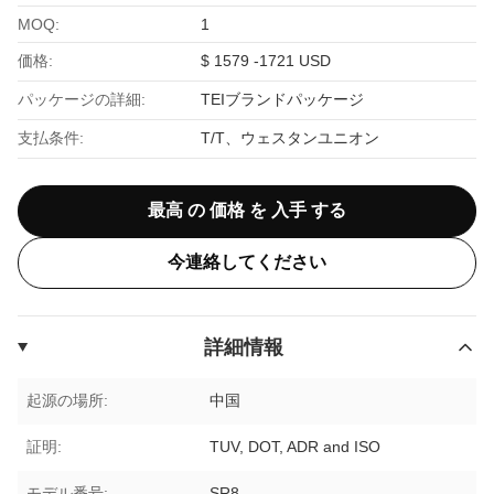
MOQ:
1
価格:
$ 1579 -1721 USD
パッケージの詳細:
TEIブランドパッケージ
支払条件:
T/T、ウェスタンユニオン
最高 の 価格 を 入手 する
今連絡してください
詳細情報
起源の場所:
中国
証明:
TUV, DOT, ADR and ISO
モデル番号:
SR8