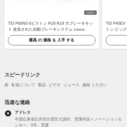
VIDEO
TEI P60NS 6ピストン R18 R19 大ブレーキキッ
TEI P4
ト 改造された自動ブレーキシステム Lexus
トン ビッ
IS250 IS300 XE20 XE30 2005-2022用のキャリ
2008-2018
最高 の 価格 を 入手 する
パーパーツ
CV1/2/3/4/5
スピードリンク
家
私達について
製品
ビデオ
ニュース
連絡 ください
迅速な連絡
アドレス
中国広東省広州市白雲区大源街、雲運科技イノベーションセ
ンター、3号、雲運