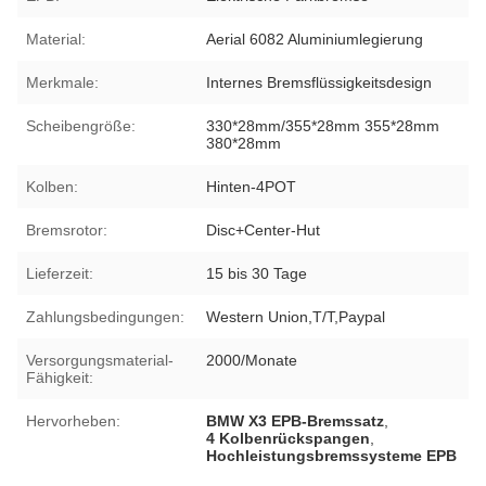
Material:
Aerial 6082 Aluminiumlegierung
Merkmale:
Internes Bremsflüssigkeitsdesign
Scheibengröße:
330*28mm/355*28mm 355*28mm
380*28mm
Kolben:
Hinten-4POT
Bremsrotor:
Disc+Center-Hut
Lieferzeit:
15 bis 30 Tage
Zahlungsbedingungen:
Western Union,T/T,Paypal
Versorgungsmaterial-
2000/Monate
Fähigkeit:
Hervorheben:
BMW X3 EPB-Bremssatz
,
4 Kolbenrückspangen
,
Hochleistungsbremssysteme EPB