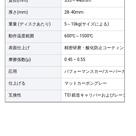
直径(mm)
355～440mm
厚さ(mm)
28-40mm
重量 (ディスクあたり)
5～10kg(サイズによる)
動作温度範囲
600℃～1500℃
表面仕上げ
精密研磨・酸化防止コーティング
摩擦係数(μ)
0.45 – 0.55
応用
パフォーマンスカー/スーパーカー/ト
仕上げる
マットカーボングレー
互換性
TEI 鍛造キャリパーおよびレーシン