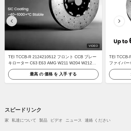
VIDEO
TEI TCCB-R 2124210512 フロント CCB ブレー
TEI TC
キローター C63 E63 AMG W211 W204 W212用
ファイバー
の炭素セラミックディスク
シェブロ・カ
最高 の 価格 を 入手 する
スピードリンク
家
私達について
製品
ビデオ
ニュース
連絡 ください