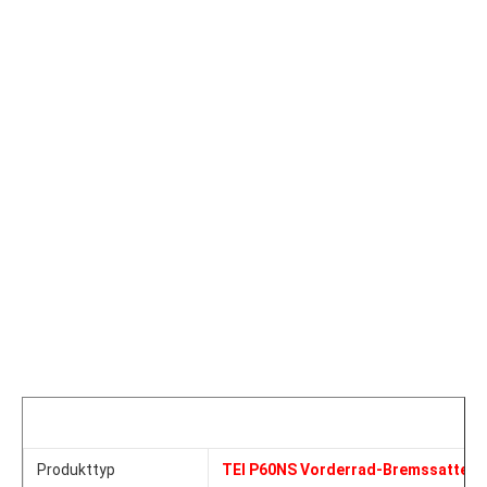
Produkttyp
TEI P60NS Vorderrad-Bremssattel m