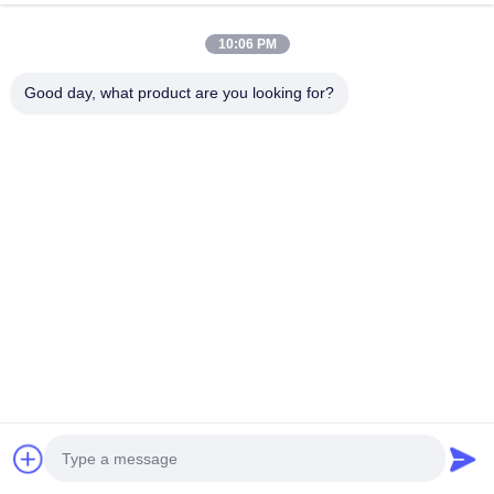
0086-15360484360
E-Mail-Adresse
10:06 PM
brake02@teibrakes.com
Good day, what product are you looking for?
Unser Newsletter
Abonnieren Sie unseren Newsletter für Rabatte und mehr.
E-Mail Senden