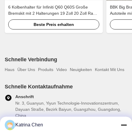
6 Kolbenhalter für Infiniti Q60 Q60S Große
BBK Big Bra
Bremskit mit 2 Halterungen 19 Zoll 20 Zoll Rad
Autoteile 
405*34mm 378*32mm Rotor
Beste Preis erhalten
Schnelle Verbindung
Haus
Über Uns
Produits
Video
Neuigkeiten
Kontakt Mit Uns
Schnelle Kontaktaufnahme
Anschrift
Nr. 3, Guanyun, Yiyun Technologie-Innovationszentrum,
Dayuan Straße, Bezirk Baiyun, Guangzhou, Guangdong,
China
Katrina Chen
Telefon