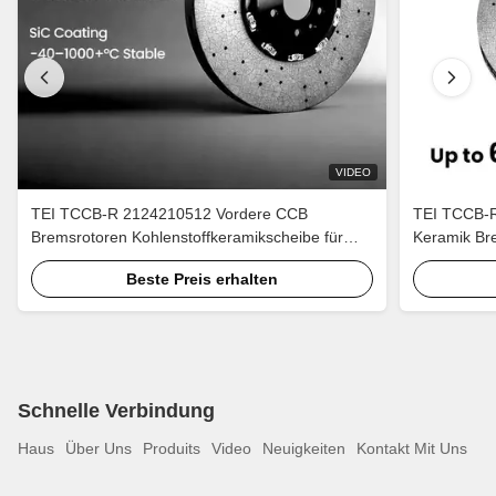
VIDEO
TEI TCCB-R 2124210512 Vordere CCB
TEI TCCB-R
Bremsrotoren Kohlenstoffkeramikscheibe für
Keramik Bre
C63 E63 AMG W211 W204 W212
Camaro ZL
Beste Preis erhalten
Schnelle Verbindung
Haus
Über Uns
Produits
Video
Neuigkeiten
Kontakt Mit Uns