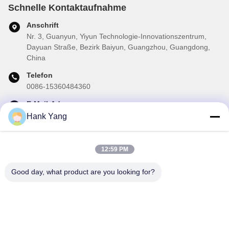
Schnelle Kontaktaufnahme
Anschrift
Nr. 3, Guanyun, Yiyun Technologie-Innovationszentrum,
Dayuan Straße, Bezirk Baiyun, Guangzhou, Guangdong,
China
Telefon
0086-15360484360
E-Mail-Adresse
brake02@teibrakes.com
Hank Yang
12:59 PM
Unser Newsletter
Good day, what product are you looking for?
Abonnieren Sie unseren Newsletter für Rabatte und mehr.