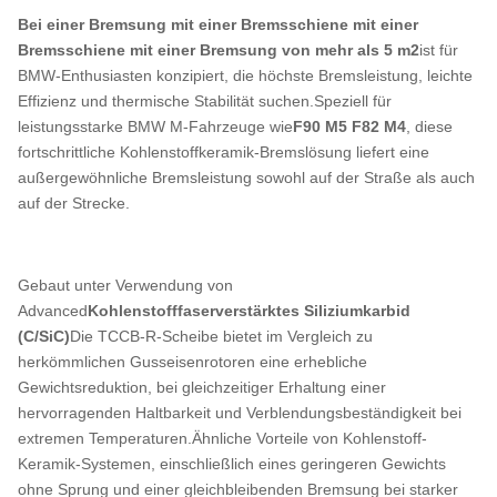
Bei einer Bremsung mit einer Bremsschiene mit einer
Bremsschiene mit einer Bremsung von mehr als 5 m2
ist für
BMW-Enthusiasten konzipiert, die höchste Bremsleistung, leichte
Effizienz und thermische Stabilität suchen.Speziell für
leistungsstarke BMW M-Fahrzeuge wie
F90 M5
F82 M4
, diese
fortschrittliche Kohlenstoffkeramik-Bremslösung liefert eine
außergewöhnliche Bremsleistung sowohl auf der Straße als auch
auf der Strecke.
Gebaut unter Verwendung von
Advanced
Kohlenstofffaserverstärktes Siliziumkarbid
(C/SiC)
Die TCCB-R-Scheibe bietet im Vergleich zu
herkömmlichen Gusseisenrotoren eine erhebliche
Gewichtsreduktion, bei gleichzeitiger Erhaltung einer
hervorragenden Haltbarkeit und Verblendungsbeständigkeit bei
extremen Temperaturen.Ähnliche Vorteile von Kohlenstoff-
Keramik-Systemen, einschließlich eines geringeren Gewichts
ohne Sprung und einer gleichbleibenden Bremsung bei starker