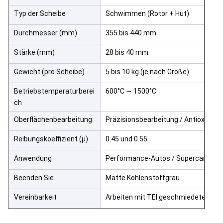
Typ der Scheibe
Schwimmen (Rotor + Hut)
Durchmesser (mm)
355 bis 440 mm
Stärke (mm)
28 bis 40 mm
Gewicht (pro Scheibe)
5 bis 10 kg (je nach Größe)
Betriebstemperaturberei
600°C ∼ 1500°C
ch
Oberflächenbearbeitung
Präzisionsbearbeitung / Antioxidat
Reibungskoeffizient (μ)
0.45 und 0.55
Anwendung
Performance-Autos / Supercars / S
Beenden Sie.
Matte Kohlenstoffgrau
Vereinbarkeit
Arbeiten mit TEI geschmiedeten K