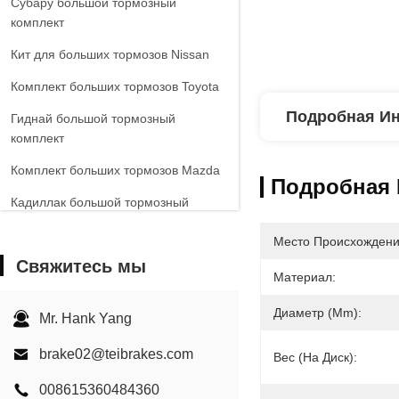
Субару большой тормозный
комплект
Кит для больших тормозов Nissan
Комплект больших тормозов Toyota
Подробная И
Гиднай большой тормозный
комплект
Комплект больших тормозов Mazda
Подробная
Кадиллак большой тормозный
комплект
Место Происхождени
Большой тормоз VW
Свяжитесь мы
Материал:
Киа Большой тормозный комплект
Диаметр (mm):
Большой тормозный комплект
Mr. Hank Yang
Chevrolet
brake02@teibrakes.com
Вес (на Диск):
Другие машины Большой тормозный
комплект
008615360484360