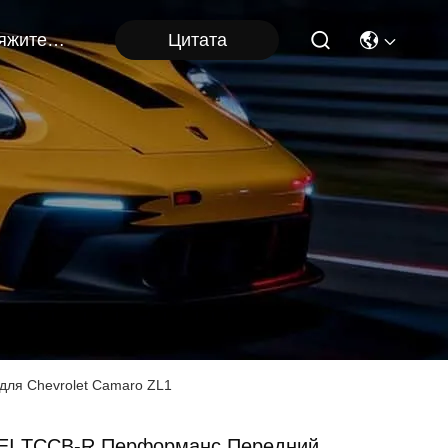
Цитата
Свяжитесь Мы
ля Chevrolet Camaro ZL1
EI TCCB-R Перформанс Передний