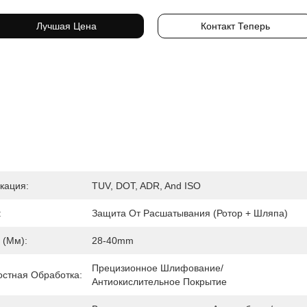
Лучшая Цена
Контакт Теперь
кация:
TUV, DOT, ADR, And ISO
:
Защита От Расшатывания (ротор + Шляпа)
 (мм):
28-40mm
Прецизионное Шлифование/
стная Обработка:
Антиокислительное Покрытие