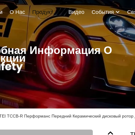
м
О Нас
Продукты
Видео
События
бная Информация О
кции
TEI TCCB-R Перформанс Передний Керамический дисковый ротор д
T