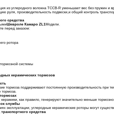
кция из углеродного волокна TCCB-R уменьшает вес без пружин и
цию руля, производительность подвески,и общий контроль транспор
ного средства
ными
Шевроле Камаро ZL1
Модели.
те перед заказом:
его ротора
тормозной системы
одных керамических тормозов
сть
ие тормоза поддерживают постоянную производительность при те
 тормоза.
тормозах
 керамики, как правило, генерируют значительно меньше тормозн
рок службы
ях эксплуатации, углеродные керамические роторы могут существ
 транспортного средства