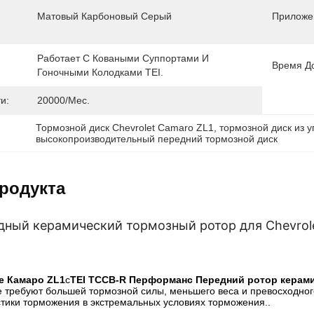
Матовый Карбоновый Серый
Приложе
Работает С Коваными Суппортами И 
Время До
Гоночными Колодками TEI.
и:
20000/мес.
Тормозной диск Chevrolet Camaro ZL1
, 
тормозной диск из 
высокопроизводительный передний тормозной диск
родукта
дный керамический тормозный ротор для Chevrol
 Камаро ZL1
с
TEI TCCB-R Перформанс Передний ротор керами
е требуют большей тормозной силы, меньшего веса и превосходног
тики торможения в экстремальных условиях торможения..