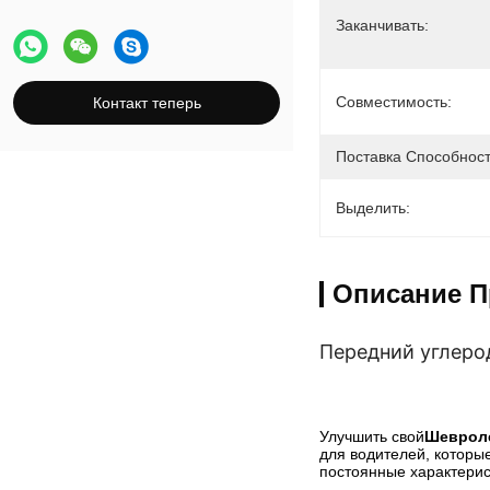
Заканчивать:
Суппорт стояночного тормоза
Комплект карбоново-керамических
тормозов
Совместимость:
Контакт теперь
Поставка Способност
Выделить:
Описание П
Передний углеро
Улучшить свой
Шевроле
для водителей, которы
постоянные характерис