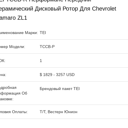
ерамический Дисковый Ротор Для Chevrolet
amaro ZL1
именование Марки:
TEI
мер Модели:
TCCB-Р
ОК:
1
на:
$ 1829 - 3257 USD
одробная
Брендовый пакет TEI
нформация Об
аковке:
ловия Оплаты:
Т/Т, Вестерн Юнион