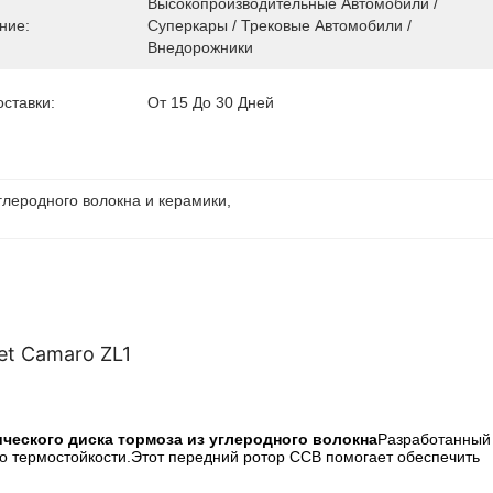
Высокопроизводительные Автомобили / 
ние:
Суперкары / Трековые Автомобили / 
Внедорожники
ставки:
От 15 До 30 Дней
углеродного волокна и керамики
, 
et Camaro ZL1
ческого диска тормоза из углеродного волокна
Разработанный
о термостойкости.Этот передний ротор CCB помогает обеспечить