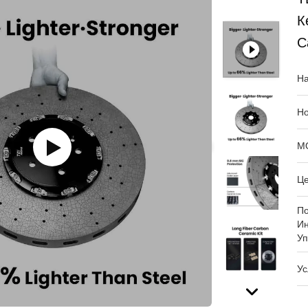
К
C
На
Но
М
Це
П
И
Уп
Ус