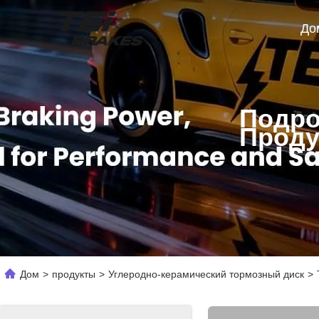
До
Подро
Проду
Дом
>
продукты
>
Углеродно-керамический тормозный диск
>